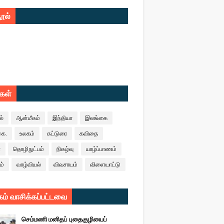
ூல்
ுகள்
ல்
ஆன்மீகம்
இந்தியா
இலங்கை
கை.
உலகம்
கட்டுரை
கவிதை
ா
தொழிநுட்பம்
நிகழ்வு
யாழ்ப்பாணம்
ம்
வாழ்வியல்
விவசாயம்
விளையாட்டு
ம் வாசிக்கப்பட்டவை
செம்மணி மனிதப் புதைகுழியைப்