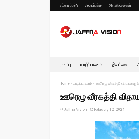
எம்மைப்பற்றி
தொடர்புக்கு
அறிவித்தல்கள்
முகப்பு
யாழ்ப்பாணம்
இலங்கை
Home
யாழ்ப்பாணம்
ஊரெழு வீரகத்தி விநாயகருக
ஊரெழு வீரகத்தி விநா
Jaffna Vision
February 12, 2024