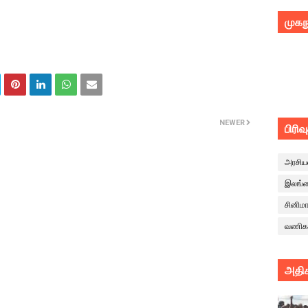
முகந
NEWER
பிரிவ
அரசிய
இலங்
சினிம
வணிக
அதிக