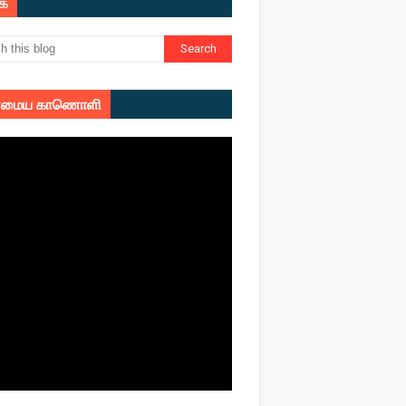
ுக
மைய காணொளி