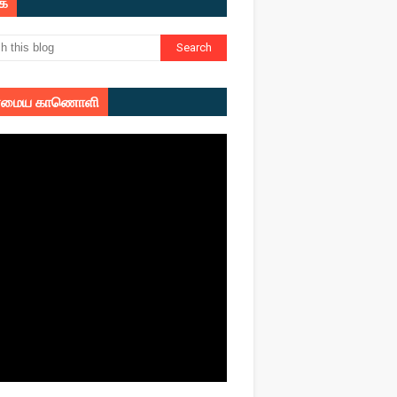
ுக
மைய காணொளி