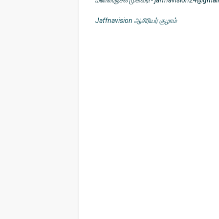
மின்னஞ்சல் முகவரி - jaffnavision24@gma
Jaffnavision ஆசிரியர் குழாம்