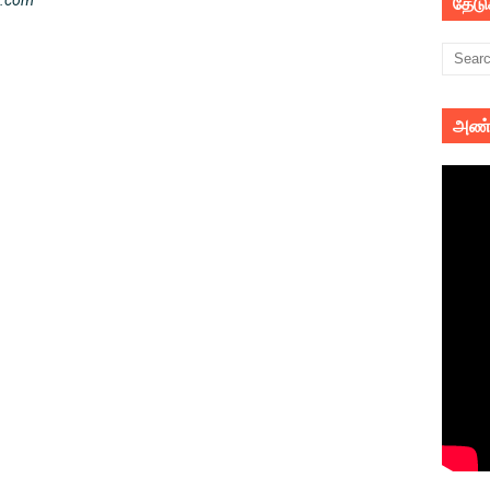
il.com
தேட
அண்