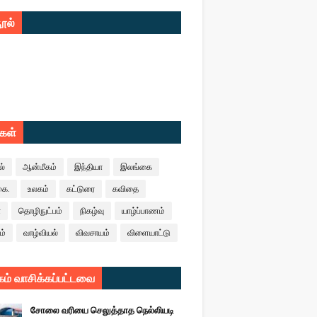
ூல்
ுகள்
ல்
ஆன்மீகம்
இந்தியா
இலங்கை
கை.
உலகம்
கட்டுரை
கவிதை
ா
தொழிநுட்பம்
நிகழ்வு
யாழ்ப்பாணம்
ம்
வாழ்வியல்
விவசாயம்
விளையாட்டு
ம் வாசிக்கப்பட்டவை
சோலை வரியை செலுத்தாத நெல்லியடி