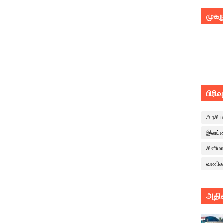
முகந
பிரிவ
அரசிய
இலங்
சினிம
வணிக
அதிக