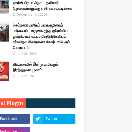
நகரின் பிரபல அரச - தனியார்
நிறுவனங்களுக்கு எதிராக நடவடிக்கை
December 31, 2024
செம்மணி மனிதப் புதைகுழியைப்
பார்வையிட வருகை தந்த ஐரோப்பிய
ஒன்றிய உயர்மட்டப் பிரதிநிதிகளிடம்
சர்வதேச விசாரணை கோரி மாபெரும்
போராட்டம்
July 23, 2026
கீரிமலையில் இன்று மாபெரும்
இரத்ததான முகாம்
July 26, 2026
ial Plugin