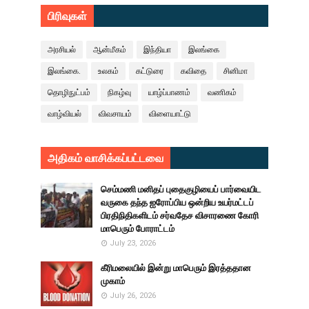
பிரிவுகள்
அரசியல்
ஆன்மீகம்
இந்தியா
இலங்கை
இலங்கை.
உலகம்
கட்டுரை
கவிதை
சினிமா
தொழிநுட்பம்
நிகழ்வு
யாழ்ப்பாணம்
வணிகம்
வாழ்வியல்
விவசாயம்
விளையாட்டு
அதிகம் வாசிக்கப்பட்டவை
செம்மணி மனிதப் புதைகுழியைப் பார்வையிட
வருகை தந்த ஐரோப்பிய ஒன்றிய உயர்மட்டப்
பிரதிநிதிகளிடம் சர்வதேச விசாரணை கோரி
மாபெரும் போராட்டம்
July 23, 2026
கீரிமலையில் இன்று மாபெரும் இரத்ததான
முகாம்
July 26, 2026