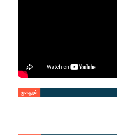
முகநூல்