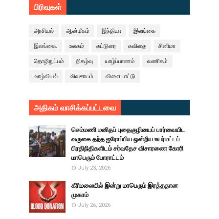
பிரிவுகள்
அரசியல்
ஆன்மீகம்
இந்தியா
இலங்கை
இலங்கை.
உலகம்
கட்டுரை
கவிதை
சினிமா
தொழிநுட்பம்
நிகழ்வு
யாழ்ப்பாணம்
வணிகம்
வாழ்வியல்
விவசாயம்
விளையாட்டு
அதிகம் வாசிக்கப்பட்டவை
செம்மணி மனிதப் புதைகுழியைப் பார்வையிட
வருகை தந்த ஐரோப்பிய ஒன்றிய உயர்மட்டப்
பிரதிநிதிகளிடம் சர்வதேச விசாரணை கோரி
மாபெரும் போராட்டம்
July 23, 2026
கீரிமலையில் இன்று மாபெரும் இரத்ததான
முகாம்
July 26, 2026