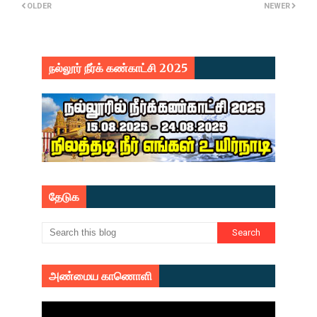
OLDER
NEWER
நல்லூர் நீர்க் கண்காட்சி 2025
தேடுக
அண்மைய காணொளி