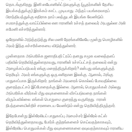
தொடங்குகிறது. இனி ஸயோனிஸ்ட்டுகளுக்கு (யூதர்களின் தேசிய
இயக்கத்துக்கு) இரக்கம் காட்ட முடியாது. அந்தப் பயங்கரவாதப்
பிராந்தியத்துக்கு எதிராக நாம் பலத்துடன் இயங்க வேண்டும்.
சமரசத்துக்கு வாய்ப்பில்லை என ஈரானின் உச்சத் தலைவர் அயதுல்லா அலி
கமேனி எச்சரித்துள்ளார்.
ஒரேநாளில் அடுத்தடுத்து சில மணி நேரங்களிலேயே மூன்று மொழிகளில்
அவர் இந்த எச்சரிக்கையை விடுத்துள்ளார்.
முன்னதாக அமெரிக்க ஜனாதிபதி ட்ரம்ப் தனது சமூக வலைத்தளப்
பதிவில் தெரிவித்துள்ளதாவது, ஈரானின் உச்சப்பட்சத் தலைவர் என்று
அழைக்கப்படுபவர் எங்கு மறைந்திருக்கிறார்? என்பது எங்களுக்குத்
தெரியும். அவர் எங்களுக்கு ஒரு எளிதான இலக்கு. ஆனால், அங்கு
பாதுகாப்பாக இருக்கிறார். நாங்கள் அவரைக் கொல்லப் போவதில்லை.
குறைந்தபட்சம் இப்போதைக்கு இல்லை. ஆனால், பொதுமக்கள் அல்லது
அமெரிக்க வீரர்கள் மீது ஏவுகணைகள் வீசப்படுவதை நாங்கள்
விரும்பவில்லை. எங்கள் பொறுமை குறைந்து வருகிறது. ஈரான்
நிபந்தனையின்றிச் சரணடைய வேண்டும் என்று தெரிவித்திருந்தார்.
இதேபோன்று இஸ்ரேலியப் பாதுகாப்பு அமைச்சர் இஸ்ரேல் கட்ஸ்
தெரிவித்துள்ளதாவது, போர்க் குற்றங்களைச் செய்வதற்காகவும்,
இஸ்ரேலிய பொதுமக்கள் மீது ஏவுகணைகளை ஏவுவதற்காகவும் ஈரானிய