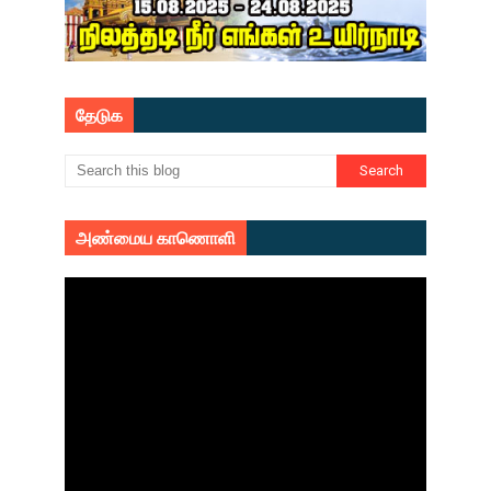
தேடுக
அண்மைய காணொளி