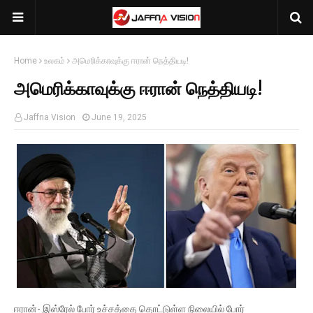
Home
உலகம்
அமெரிக்காவுக்கு ஈரான் நெத்தியடி!
அமெரிக்காவுக்கு ஈரான் நெத்தியடி!
Jaffna Vision
June 19, 2025
ஈரான்- இஸ்ரேல் போர் உச்சத்தை தொட்டுள்ள நிலையில் போர்