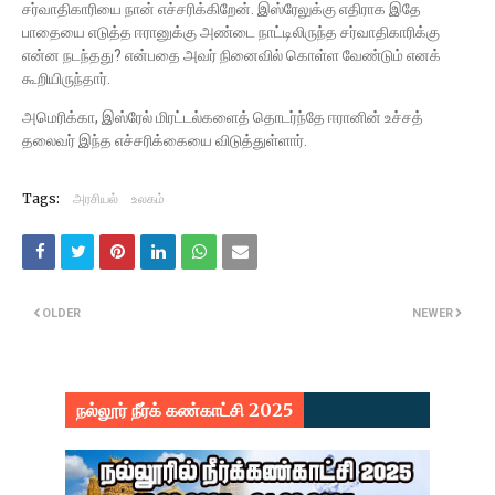
சர்வாதிகாரியை நான் எச்சரிக்கிறேன். இஸ்ரேலுக்கு எதிராக இதே
பாதையை எடுத்த ஈரானுக்கு அண்டை நாட்டிலிருந்த சர்வாதிகாரிக்கு
என்ன நடந்தது? என்பதை அவர் நினைவில் கொள்ள வேண்டும் எனக்
கூறியிருந்தார்.
அமெரிக்கா, இஸ்ரேல் மிரட்டல்களைத் தொடர்ந்தே ஈரானின் உச்சத்
தலைவர் இந்த எச்சரிக்கையை விடுத்துள்ளார்.
Tags:
அரசியல்
உலகம்
OLDER
NEWER
நல்லூர் நீர்க் கண்காட்சி 2025