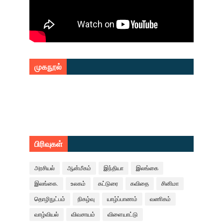
முகநூல்
பிரிவுகள்
அரசியல்
ஆன்மீகம்
இந்தியா
இலங்கை
இலங்கை.
உலகம்
கட்டுரை
கவிதை
சினிமா
தொழிநுட்பம்
நிகழ்வு
யாழ்ப்பாணம்
வணிகம்
வாழ்வியல்
விவசாயம்
விளையாட்டு