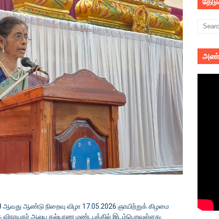
தேட
அண்
8 ஆவது ஆண்டு நிறைவு விழா 17.05.2026 ஞாயிற்றுக் கிழமை
க விநாயகர் ஆலய கல்யாண மண்டபத்தில் இடம்பெறவுள்ளது.