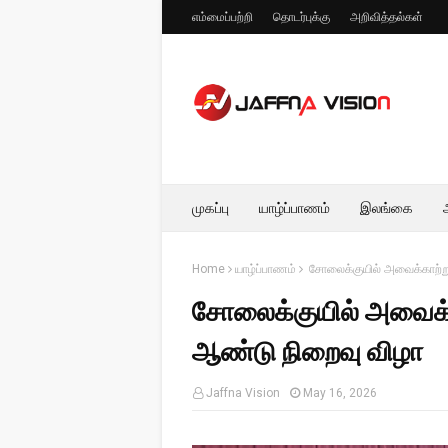
எம்மைப்பற்றி
தொடர்புக்கு
அறிவித்தல்கள்
முகப்பு
யாழ்ப்பாணம்
இலங்கை
Home
யாழ்ப்பாணம்
சோலைக்குயில் அவைக்காற்ற
சோலைக்குயில் அவைக்
ஆண்டு நிறைவு விழா
Jaffna Vision
May 16, 2026