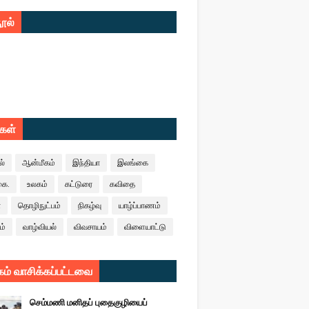
ூல்
ுகள்
ல்
ஆன்மீகம்
இந்தியா
இலங்கை
கை.
உலகம்
கட்டுரை
கவிதை
ா
தொழிநுட்பம்
நிகழ்வு
யாழ்ப்பாணம்
ம்
வாழ்வியல்
விவசாயம்
விளையாட்டு
ம் வாசிக்கப்பட்டவை
செம்மணி மனிதப் புதைகுழியைப்