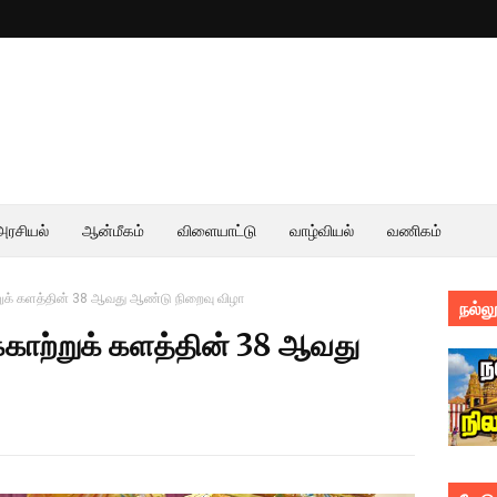
அரசியல்
ஆன்மீகம்
விளையாட்டு
வாழ்வியல்
வணிகம்
ுக் களத்தின் 38 ஆவது ஆண்டு நிறைவு விழா
நல்லூ
காற்றுக் களத்தின் 38 ஆவது