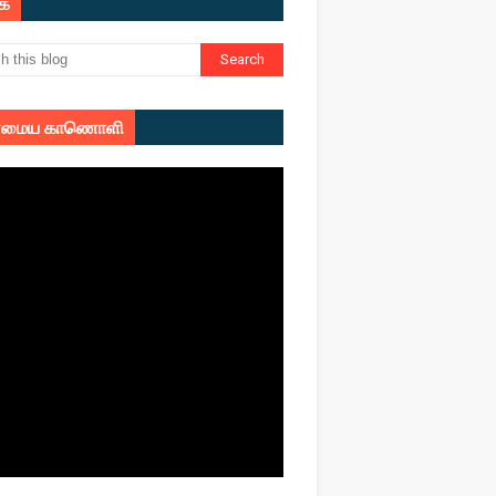
ுக
மைய காணொளி