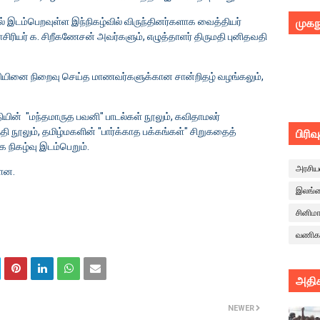
இடம்பெறவுள்ள இந்நிகழ்வில் விருந்தினர்களாக வைத்தியர்
முகந
சிரியர் க. சிறீகணேசன் அவர்களும், எழுத்தாளர் திருமதி புனிதவதி
ற்சியினை நிறைவு செய்த மாணவர்களுக்கான சான்றிதழ் வழங்கலும்,
ின் "மந்தமாருத பவனி" பாடல்கள் நூலும், கவிதாமலர்
 நூலும், தமிழ்மகளின் "பார்க்காத பக்கங்கள்" சிறுகதைத்
பிரிவ
 நிகழ்வு இடம்பெறும்.
அரசிய
்ளன.
இலங்
சினிம
வணிக
அதிக
NEWER