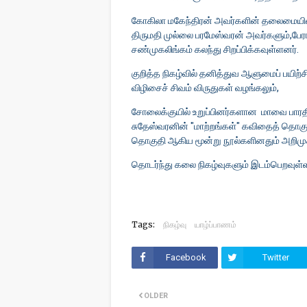
கோகிலா மகேந்திரன் அவர்களின் தலைமையில் 
திருமதி முல்லை பரமேஸ்வரன் அவர்களும்,பேரா
சண்முகலிங்கம் கலந்து சிறப்பிக்கவுள்ளனர்.
குறித்த நிகழ்வில் தனித்துவ ஆளுமைப் பயி
விழிசைச் சிவம் விருதுகள் வழங்கலும்,
சோலைக்குயில் உறுப்பினர்களான மாவை பாரதிய
சுதேஸ்வரனின் "மாற்றங்கள்" கவிதைத் தொகுதி
தொகுதி ஆகிய மூன்று நூல்களினதும் அறிமுக
தொடர்ந்து கலை நிகழ்வுகளும் இடம்பெறவுள
Tags:
நிகழ்வு
யாழ்ப்பாணம்
Facebook
Twitter
OLDER