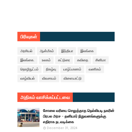
பிரிவுகள்
அரசியல்
ஆன்மீகம்
இந்தியா
இலங்கை
இலங்கை.
உலகம்
கட்டுரை
கவிதை
சினிமா
தொழிநுட்பம்
நிகழ்வு
யாழ்ப்பாணம்
வணிகம்
வாழ்வியல்
விவசாயம்
விளையாட்டு
அதிகம் வாசிக்கப்பட்டவை
சோலை வரியை செலுத்தாத நெல்லியடி நகரின்
பிரபல அரச - தனியார் நிறுவனங்களுக்கு
எதிராக நடவடிக்கை
December 31, 2024