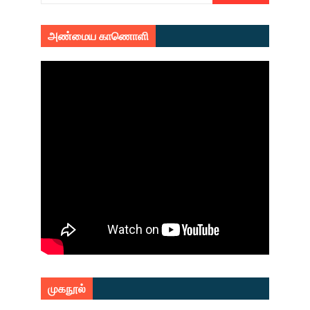
அண்மைய காணொளி
முகநூல்