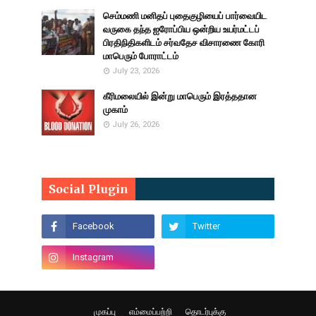
செம்மணி மனிதப் புதைகுழியைப் பார்வையிட
வருகை தந்த ஐரோப்பிய ஒன்றிய உயர்மட்டப்
பிரதிநிதிகளிடம் சர்வதேச விசாரணை கோரி
மாபெரும் போராட்டம்
July 23, 2026
கீரிமலையில் இன்று மாபெரும் இரத்ததான
முகாம்
July 26, 2026
Social Plugin
முகப்பு
எம்மைப்பற்றி
தொடர்புக்கு