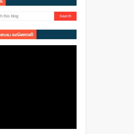
ுக
மைய காணொளி