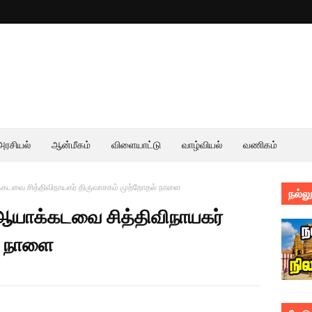
அரசியல்
ஆன்மீகம்
விளையாட்டு
வாழ்வியல்
வணிகம்
கடவை சித்திவிநாயகர் திருவாசகம் முற்றோதல் நாளை
நல்லூ
ஆயாக்கடவை சித்திவிநாயகர்
் நாளை