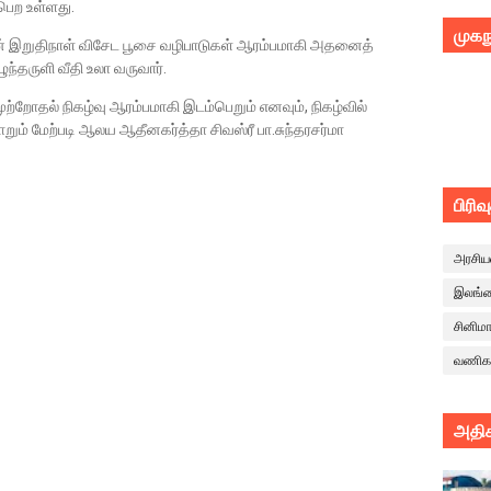
பெற உள்ளது.
முகந
 இறுதிநாள் விசேட பூசை வழிபாடுகள் ஆரம்பமாகி அதனைத்
ழுந்தருளி வீதி உலா வருவார்.
்றோதல் நிகழ்வு ஆரம்பமாகி இடம்பெறும் எனவும், நிகழ்வில்
் மேற்படி ஆலய ஆதீனகர்த்தா சிவஸ்ரீ பா.சுந்தரசர்மா
பிரிவ
அரசிய
இலங்
சினிம
வணிக
அதிக