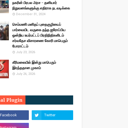
நகரின் பிரபல அரச - தனியார்
நிறுவனங்களுக்கு எதிராக நடவடிக்கை
December 31, 2024
செம்மணி மனிதப் புதைகுழியைப்
பார்வையிட வருகை தந்த ஐரோப்பிய
ஒன்றிய உயர்மட்டப் பிரதிநிதிகளிடம்
சர்வதேச விசாரணை கோரி மாபெரும்
போராட்டம்
July 23, 2026
கீரிமலையில் இன்று மாபெரும்
இரத்ததான முகாம்
July 26, 2026
ial Plugin