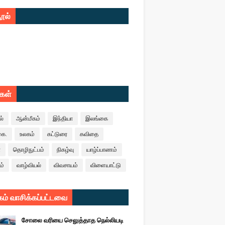
ூல்
ுகள்
ல்
ஆன்மீகம்
இந்தியா
இலங்கை
கை.
உலகம்
கட்டுரை
கவிதை
ா
தொழிநுட்பம்
நிகழ்வு
யாழ்ப்பாணம்
ம்
வாழ்வியல்
விவசாயம்
விளையாட்டு
ம் வாசிக்கப்பட்டவை
சோலை வரியை செலுத்தாத நெல்லியடி