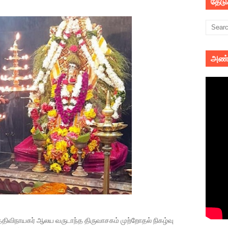
தேட
அண்
திவிநாயகர் ஆலய வருடாந்த திருவாசகம் முற்றோதல் நிகழ்வு