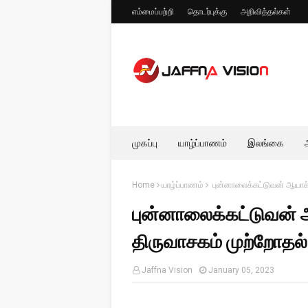
எம்மைப்பற்றி
தொடர்புக்கு
அறிவித்தல்கள்
முகப்பு
யாழ்ப்பாணம்
இலங்கை
Home
யாழ்ப்பாணம்
புன்னாலைக்கட்டுவன் ஆயாக்
புன்னாலைக்கட்டுவன் 
திருவாசகம் முற்றோதல
Jaffna Vision
January 05, 2023