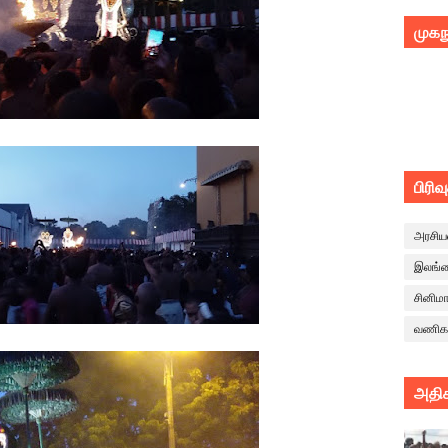
முகந
பிரிவ
அரசிய
இலங்
சினிம
வணிக
அதிக