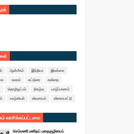
ூல்
ுகள்
ல்
ஆன்மீகம்
இந்தியா
இலங்கை
கை.
உலகம்
கட்டுரை
கவிதை
ா
தொழிநுட்பம்
நிகழ்வு
யாழ்ப்பாணம்
ம்
வாழ்வியல்
விவசாயம்
விளையாட்டு
ம் வாசிக்கப்பட்டவை
செம்மணி மனிதப் புதைகுழியைப்