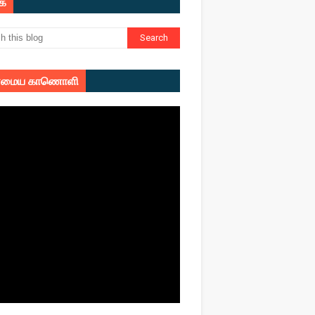
ுக
மைய காணொளி