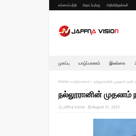
எம்மைப்பற்றி
தொடர்புக்கு
அறிவித்தல்கள்
முகப்பு
யாழ்ப்பாணம்
இலங்கை
Home
யாழ்ப்பாணம்
நல்லூரானின் முதலாம் நாள் 
நல்லூரானின் முதலாம் 
Jaffna Vision
August 21, 2023