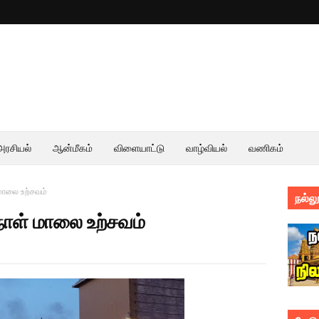
அரசியல்
ஆன்மீகம்
விளையாட்டு
வாழ்வியல்
வணிகம்
மாலை உற்சவம்
நல்லூ
நாள் மாலை உற்சவம்