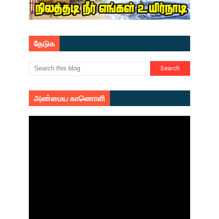
தேடுக
அண்மைய காணொளி