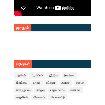
முகநூல்
பிரிவுகள்
அரசியல்
ஆன்மீகம்
இந்தியா
இலங்கை
இலங்கை.
உலகம்
கட்டுரை
கவிதை
சினிமா
தொழிநுட்பம்
நிகழ்வு
யாழ்ப்பாணம்
வணிகம்
வாழ்வியல்
விவசாயம்
விளையாட்டு