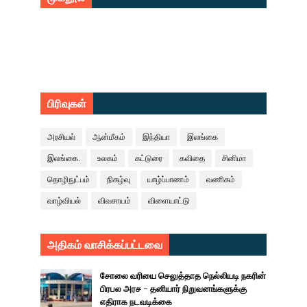
பிரிவுகள்
அரசியல்
ஆன்மீகம்
இந்தியா
இலங்கை
இலங்கை.
உலகம்
கட்டுரை
கவிதை
சினிமா
தொழிநுட்பம்
நிகழ்வு
யாழ்ப்பாணம்
வணிகம்
வாழ்வியல்
விவசாயம்
விளையாட்டு
அதிகம் வாசிக்கப்பட்டவை
சோலை வரியை செலுத்தாத நெல்லியடி நகரின்
பிரபல அரச - தனியார் நிறுவனங்களுக்கு
எதிராக நடவடிக்கை