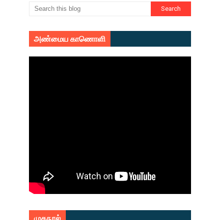
அண்மைய காணொளி
முகநூல்