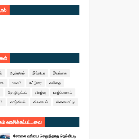
ூல்
ுகள்
ல்
ஆன்மீகம்
இந்தியா
இலங்கை
கை.
உலகம்
கட்டுரை
கவிதை
ா
தொழிநுட்பம்
நிகழ்வு
யாழ்ப்பாணம்
ம்
வாழ்வியல்
விவசாயம்
விளையாட்டு
ம் வாசிக்கப்பட்டவை
சோலை வரியை செலுத்தாத நெல்லியடி