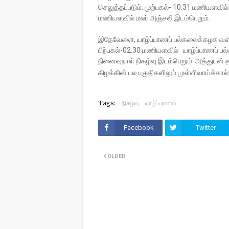
செலுத்தப்படும். முற்பகல்- 10.31 மணியளவில் 
மணியளவில் மலர் அஞ்சலி இடம்பெறும்.
இதேவேளை, யாழ்ப்பாணப் பல்கலைக்கழக வளாகத
பிற்பகல்-02.30 மணியளவில் யாழ்ப்பாணப் பல
நினைவுநாள் நிகழ்வு இடம்பெறும். அத்துடன் த
கிழக்கின் பல பகுதிகளிலும் முள்ளிவாய்க்கால
Tags:
நிகழ்வு
யாழ்ப்பாணம்
Facebook
Twitter
OLDER