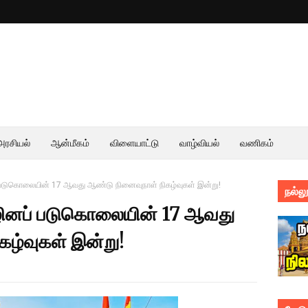
அரசியல்
ஆன்மீகம்
விளையாட்டு
வாழ்வியல்
வணிகம்
் படுகொலையின் 17 ஆவது ஆண்டு நினைவுநாள் நிகழ்வுகள் இன்று!
நல்லூ
ிழினப் படுகொலையின் 17 ஆவது
கழ்வுகள் இன்று!