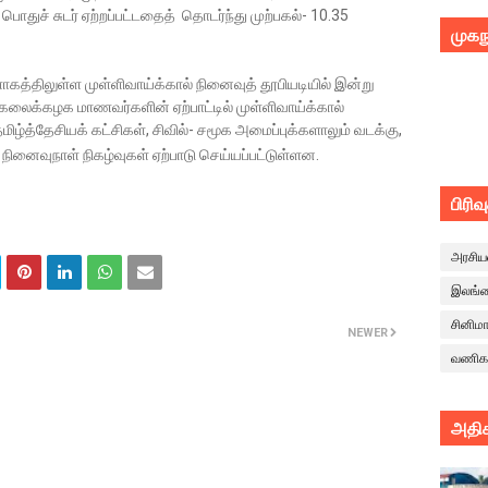
பொதுச் சுடர் ஏற்றப்பட்டதைத் தொடர்ந்து முற்பகல்- 10.35
முகந
்திலுள்ள முள்ளிவாய்க்கால் நினைவுத் தூபியடியில் இன்று
்கலைக்கழக மாணவர்களின் ஏற்பாட்டில் முள்ளிவாய்க்கால்
மிழ்த்தேசியக் கட்சிகள், சிவில்- சமூக அமைப்புக்களாலும் வடக்கு,
் நினைவுநாள் நிகழ்வுகள் ஏற்பாடு செய்யப்பட்டுள்ளன.
பிரிவ
அரசிய
இலங்
சினிம
NEWER
வணிக
அதிக