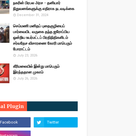
நகரின் பிரபல அரச - தனியார்
நிறுவனங்களுக்கு எதிராக நடவடிக்கை
December 31, 2024
செம்மணி மனிதப் புதைகுழியைப்
பார்வையிட வருகை தந்த ஐரோப்பிய
ஒன்றிய உயர்மட்டப் பிரதிநிதிகளிடம்
சர்வதேச விசாரணை கோரி மாபெரும்
போராட்டம்
July 23, 2026
கீரிமலையில் இன்று மாபெரும்
இரத்ததான முகாம்
July 26, 2026
ial Plugin