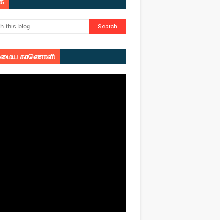
ுக
மைய காணொளி