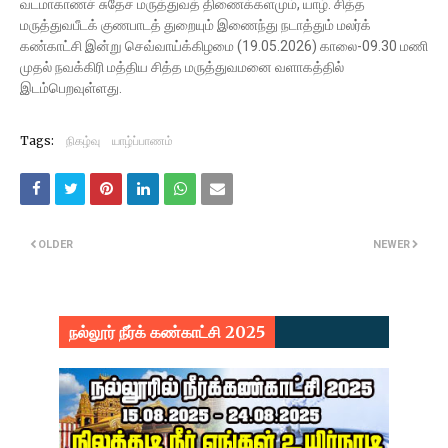
வடமாகாணச் சுதேச மருத்துவத் திணைக்களமும், யாழ். சித்த
மருத்துவபீடக் குணபாடத் துறையும் இணைந்து நடாத்தும் மலர்க்
கண்காட்சி இன்று செவ்வாய்க்கிழமை (19.05.2026) காலை-09.30 மணி
முதல் நவக்கிரி மத்திய சித்த மருத்துவமனை வளாகத்தில்
இடம்பெறவுள்ளது.
Tags:
நிகழ்வு
யாழ்ப்பாணம்
OLDER
NEWER
நல்லூர் நீர்க் கண்காட்சி 2025