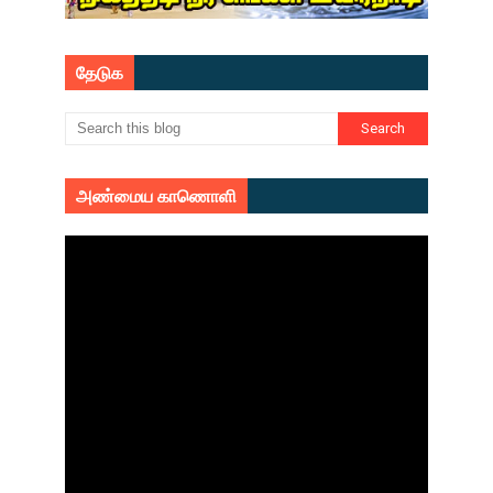
தேடுக
அண்மைய காணொளி