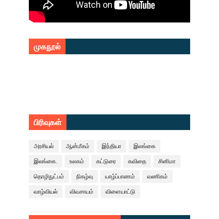
முகநூல்
பிரிவுகள்
அரசியல்
ஆன்மீகம்
இந்தியா
இலங்கை
இலங்கை.
உலகம்
கட்டுரை
கவிதை
சினிமா
தொழிநுட்பம்
நிகழ்வு
யாழ்ப்பாணம்
வணிகம்
வாழ்வியல்
விவசாயம்
விளையாட்டு