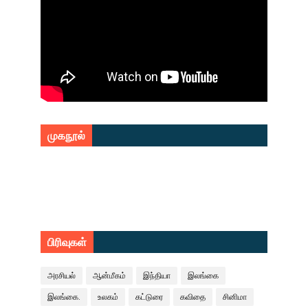
முகநூல்
பிரிவுகள்
அரசியல்
ஆன்மீகம்
இந்தியா
இலங்கை
இலங்கை.
உலகம்
கட்டுரை
கவிதை
சினிமா