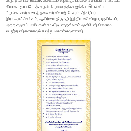
விருந்தினர்களாகவும், வலிகாமம் கிழக்குப் பிரதேச சபையின் தவிசாளர்
தியாகராஜா நிரோஷ், கருவி நிறுவனத்தின் ஐக்கிய இராச்சிய
அறங்காவலர் சபைத் தலைவர் சிவாஜி சேகரம், ஆசிரியர்
இரா.அருட்செல்வம், ஆசிரியை திருமதி.இந்திராணி விஜயராஜசிங்கம்,
மூத்த சமூகப் பணியாளர் கா.விஜயராஜசிங்கம் ஆகியோர் கெளரவ
விருந்தினர்களாகவும் கலந்து கொள்ளவுள்ளனர்.