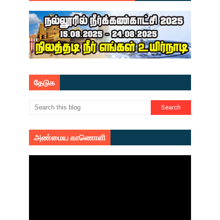
தேடுக
அண்மைய காணொளி