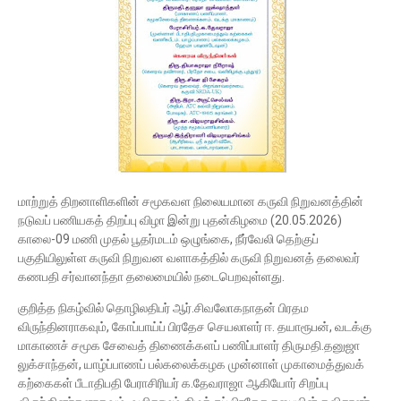
மாற்றுத் திறனாளிகளின் சமூகவள நிலையமான கருவி நிறுவனத்தின்
நடுவப் பணியகத் திறப்பு விழா இன்று புதன்கிழமை (20.05.2026)
காலை-09 மணி முதல் பூதர்மடம் ஒழுங்கை, நீர்வேலி தெற்குப்
பகுதியிலுள்ள கருவி நிறுவன வளாகத்தில் கருவி நிறுவனத் தலைவர்
கணபதி சர்வானந்தா தலைமையில் நடைபெறவுள்ளது.
குறித்த நிகழ்வில் தொழிலதிபர் ஆர்.சிவலோகநாதன் பிரதம
விருந்தினராகவும், கோப்பாய்ப் பிரதேச செயலாளர் ஈ. தயாரூபன், வடக்கு
மாகாணச் சமூக சேவைத் திணைக்களப் பணிப்பாளர் திருமதி.தனுஜா
லுக்சாந்தன், யாழ்ப்பாணப் பல்கலைக்கழக முன்னாள் முகாமைத்துவக்
கற்கைகள் பீடாதிபதி பேராசிரியர் க.தேவராஜா ஆகியோர் சிறப்பு