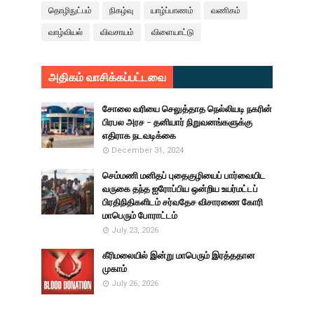
தொழிநுட்பம்
நிகழ்வு
யாழ்ப்பாணம்
வணிகம்
வாழ்வியல்
விவசாயம்
விளையாட்டு
அதிகம் வாசிக்கப்பட்டவை
சோலை வரியை செலுத்தாத நெல்லியடி நகரின்
பிரபல அரச - தனியார் நிறுவனங்களுக்கு
எதிராக நடவடிக்கை
December 31, 2024
செம்மணி மனிதப் புதைகுழியைப் பார்வையிட
வருகை தந்த ஐரோப்பிய ஒன்றிய உயர்மட்டப்
பிரதிநிதிகளிடம் சர்வதேச விசாரணை கோரி
மாபெரும் போராட்டம்
July 23, 2026
கீரிமலையில் இன்று மாபெரும் இரத்ததான
முகாம்
July 26, 2026