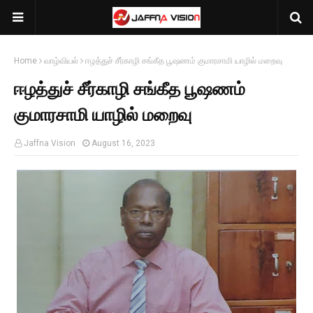
Home
வாழ்வியல்
ஈழத்துச் சீர்காழி சங்கீத பூஷணம் குமாரசாமி யாழில் மறைவு
ஈழத்துச் சீர்காழி சங்கீத பூஷணம்
குமாரசாமி யாழில் மறைவு
Jaffna Vision
August 16, 2023