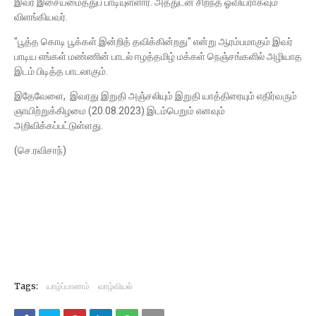
இவர் இசையமைத்துப் பாடியுள்ளார். அத்துடன் சிறந்த ஓவியராகவும்
விளங்கியவர்.
"பூத்த கொடி பூக்கள் இன்றித் தவிக்கின்றது" என்று ஆரம்பமாகும் இவர்
பாடிய எங்கள் மண்ணின் பாடல் ஈழத்தமிழ் மக்கள் நெஞ்சங்களில் அழியாத
இடம் பிடித்த பாடலாகும்.
இதேவேளை, இவரது இறுதி அஞ்சலியும் இறுதி யாத்திரையும் எதிர்வரும்
ஞாயிற்றுக்கிழமை (20.08.2023) இடம்பெறும் எனவும்
அறிவிக்கப்பட்டுள்ளது.
(செ.ரவிசாந்)
Tags:
யாழ்ப்பாணம்
வாழ்வியல்