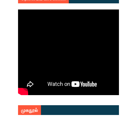
முகநூல்