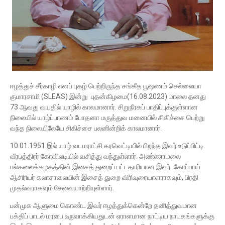
ஈழத்துச் சீர்காழி எனப் புகழ் பெற்றிருந்த சங்கீத பூஷணம் செல்லையா
குமாரசாமி (SLEAS) இன்று புதன்கிழமை(16.08.2023) மாலை தனது
73 ஆவது வயதில் யாழில் காலமானார். சிறுநீரகப் பாதிப்புக்குள்ளான
நிலையில் யாழ்ப்பாணம் போதனா மருத்துவ மனையில் சிகிச்சை பெற்று
வந்த நிலையிலேயே சிகிச்சை பலனின்றிக் காலமானார்.
10.01.1951 இல் யாழ்.வடமராட்சி கரவெட்டியில் பிறந்த இவர் உடுப்பிட்டி
வீரபத்திரர் கோவிலடியில் வசித்து வந்துள்ளார். அண்ணாமலை
பல்கலைக்கழகத்தின் இசைத் துறைப் பட்டதாரியான இவர் கோப்பாய்
ஆசிரியர் கலாசாலையின் இசைத் துறை விரிவுரையாளராகவும், பிரதி
முதல்வராகவும் சேவையாற்றியுள்ளார்.
பன்முக ஆளுமை கொண்ட இவர் ஈழத்துக்கென்றே தனித்துவமான
பக்திப் பாடல் மரபை உருவாக்கியதுடன் ஏராளமான நாட்டிய நாடகங்களுக்கு