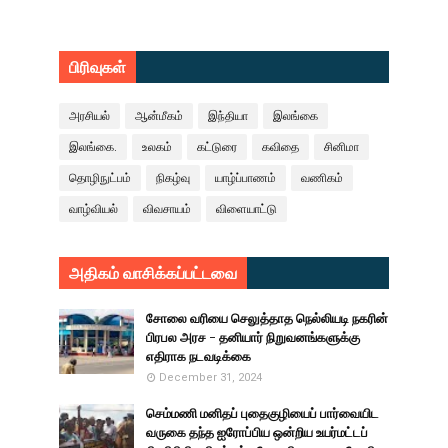
பிரிவுகள்
அரசியல்
ஆன்மீகம்
இந்தியா
இலங்கை
இலங்கை.
உலகம்
கட்டுரை
கவிதை
சினிமா
தொழிநுட்பம்
நிகழ்வு
யாழ்ப்பாணம்
வணிகம்
வாழ்வியல்
விவசாயம்
விளையாட்டு
அதிகம் வாசிக்கப்பட்டவை
சோலை வரியை செலுத்தாத நெல்லியடி நகரின்
பிரபல அரச - தனியார் நிறுவனங்களுக்கு
எதிராக நடவடிக்கை
December 31, 2024
செம்மணி மனிதப் புதைகுழியைப் பார்வையிட
வருகை தந்த ஐரோப்பிய ஒன்றிய உயர்மட்டப்