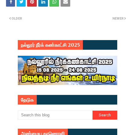
OLDER
NEWER
நல்லூர் நீர்க் கண்காட்சி 2025
தேடுக
அண்மைய காணொளி