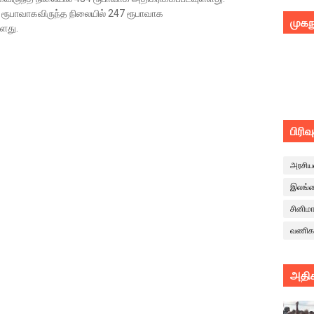
ரூபாவாகவிருந்த நிலையில் 247 ரூபாவாக
முகந
்ளது.
பிரிவ
அரசிய
இலங்
சினிம
வணிக
அதிக