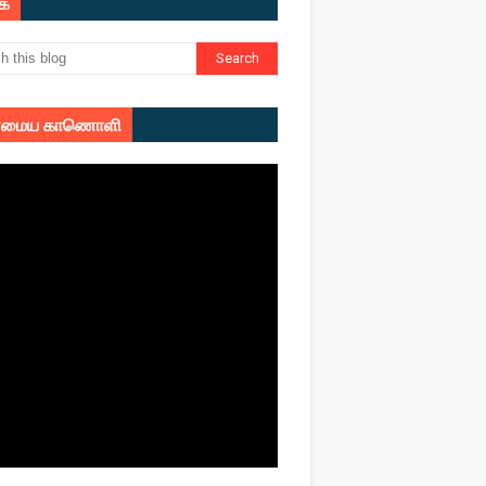
ுக
மைய காணொளி