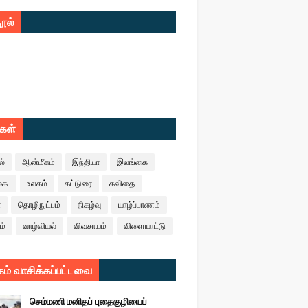
ூல்
ுகள்
ல்
ஆன்மீகம்
இந்தியா
இலங்கை
கை.
உலகம்
கட்டுரை
கவிதை
ா
தொழிநுட்பம்
நிகழ்வு
யாழ்ப்பாணம்
ம்
வாழ்வியல்
விவசாயம்
விளையாட்டு
ம் வாசிக்கப்பட்டவை
செம்மணி மனிதப் புதைகுழியைப்