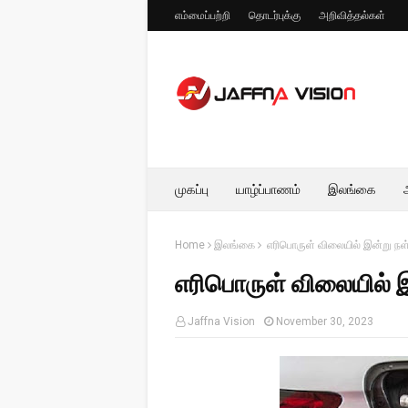
எம்மைப்பற்றி
தொடர்புக்கு
அறிவித்தல்கள்
முகப்பு
யாழ்ப்பாணம்
இலங்கை
Home
இலங்கை
எரிபொருள் விலையில் இன்று நள்ள
எரிபொருள் விலையில் இன
Jaffna Vision
November 30, 2023