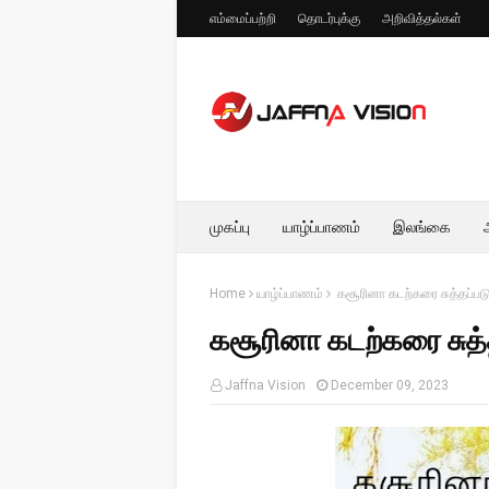
எம்மைப்பற்றி
தொடர்புக்கு
அறிவித்தல்கள்
முகப்பு
யாழ்ப்பாணம்
இலங்கை
Home
யாழ்ப்பாணம்
கசூரினா கடற்கரை சுத்தப்பட
கசூரினா கடற்கரை சுத்
Jaffna Vision
December 09, 2023