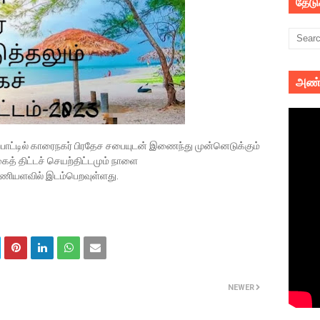
தேட
அண்
ற்பாட்டில் காரைநகர் பிரதேச சபையுடன் இணைந்து முன்னெடுக்கும்
ைத் திட்டச் செயற்திட்டமும் நாளை
ணியளவில் இடம்பெறவுள்ளது.
NEWER