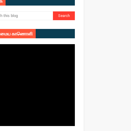
ுக
மைய காணொளி