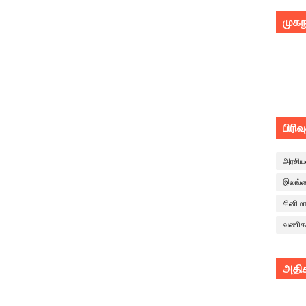
முகந
பிரிவ
அரசிய
இலங்
சினிம
வணிக
அதிக