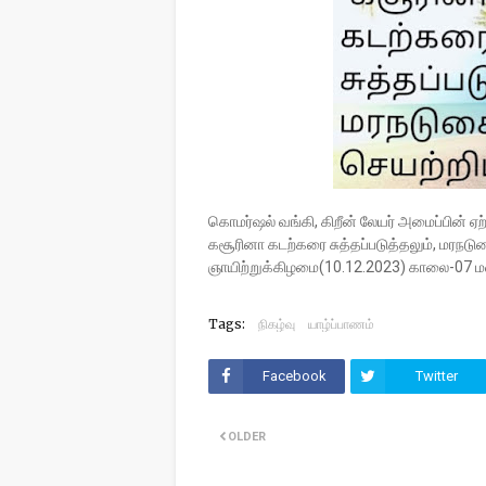
கொமர்ஷல் வங்கி, கிறீன் லேயர் அமைப்பின் ஏ
கசூரினா கடற்கரை சுத்தப்படுத்தலும், மரநடுக
ஞாயிற்றுக்கிழமை(10.12.2023) காலை-07 ம
Tags:
நிகழ்வு
யாழ்ப்பாணம்
Facebook
Twitter
OLDER