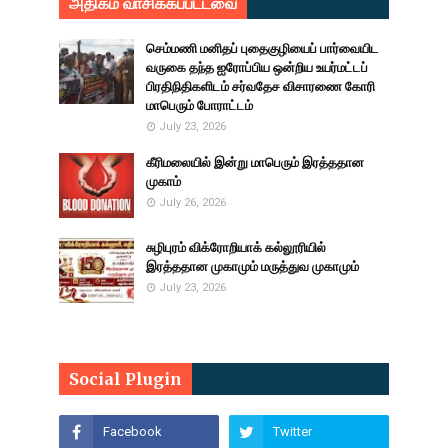
அதிகம் வாசிக்கப்பட்டவை
செம்மணி மனிதப் புதைகுழியைப் பார்வையிட
வருகை தந்த ஐரோப்பிய ஒன்றிய உயர்மட்டப்
பிரதிநிதிகளிடம் சர்வதேச விசாரணை கோரி
மாபெரும் போராட்டம்
July 23, 2026
கீரிமலையில் இன்று மாபெரும் இரத்ததான
முகாம்
July 26, 2026
சுழிபுரம் விக்ரோறியாக் கல்லூரியில்
இரத்ததான முகாமும் மருத்துவ முகாமும்
July 23, 2026
Social Plugin