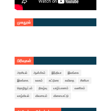
முகநூல்
பிரிவுகள்
அரசியல்
ஆன்மீகம்
இந்தியா
இலங்கை
இலங்கை.
உலகம்
கட்டுரை
கவிதை
சினிமா
தொழிநுட்பம்
நிகழ்வு
யாழ்ப்பாணம்
வணிகம்
வாழ்வியல்
விவசாயம்
விளையாட்டு