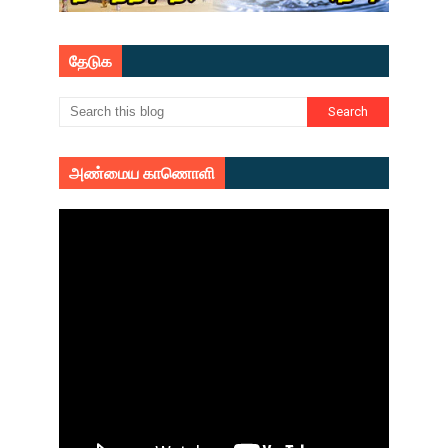
தேடுக
அண்மைய காணொளி