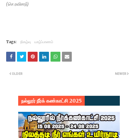
(செ.ரவிசாந்)
Tags:
நிகழ்வு
யாழ்ப்பாணம்
OLDER
NEWER
நல்லூர் நீர்க் கண்காட்சி 2025