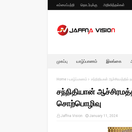
எம்மைப்பற்றி
தொடர்புக்கு
அறிவித்தல்கள்
முகப்பு
யாழ்ப்பாணம்
இலங்கை
Home
யாழ்ப்பாணம்
சந்நிதியான் ஆச்சிரமத்தில்
சந்நிதியான் ஆச்சிரமத
சொற்பொழிவு
Jaffna Vision
January 11, 2024