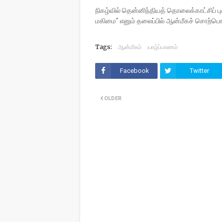
நிகழ்வில் தென்னிந்தியத் தொலைக்காட்சிப் பு
மகிமை" எனும் தலைப்பில் ஆன்மீகச் சொற்பொழி
Tags:
ஆன்மீகம்
யாழ்ப்பாணம்
Facebook
Twitter
OLDER