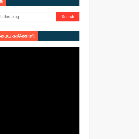
ுக
மைய காணொளி