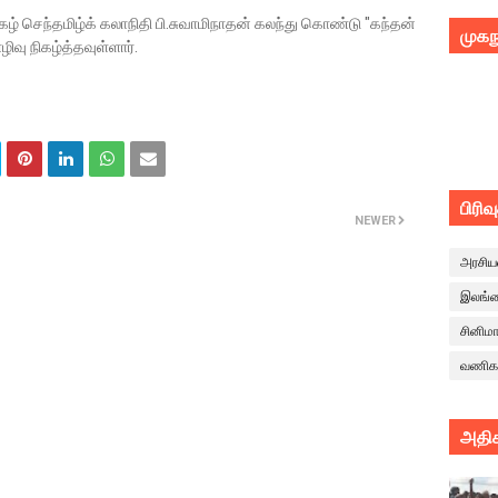
கழ் செந்தமிழ்க் கலாநிதி பி.சுவாமிநாதன் கலந்து கொண்டு "கந்தன்
முகந
வு நிகழ்த்தவுள்ளார்.
பிரிவ
NEWER
அரசிய
இலங்
சினிம
வணிக
அதிக