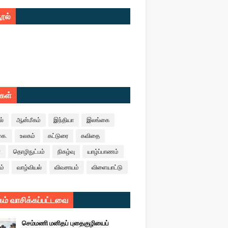
ூல்
ுகள்
ல்
ஆன்மீகம்
இந்தியா
இலங்கை
கை.
உலகம்
கட்டுரை
கவிதை
ா
தொழிநுட்பம்
நிகழ்வு
யாழ்ப்பாணம்
ம்
வாழ்வியல்
விவசாயம்
விளையாட்டு
ம் வாசிக்கப்பட்டவை
செம்மணி மனிதப் புதைகுழியைப்