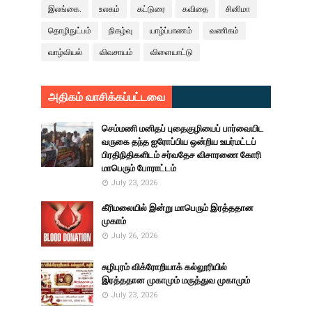
இலங்கை.
உலகம்
கட்டுரை
கவிதை
சினிமா
தொழிநுட்பம்
நிகழ்வு
யாழ்ப்பாணம்
வணிகம்
வாழ்வியல்
விவசாயம்
விளையாட்டு
அதிகம் வாசிக்கப்பட்டவை
செம்மணி மனிதப் புதைகுழியைப் பார்வையிட
வருகை தந்த ஐரோப்பிய ஒன்றிய உயர்மட்டப்
பிரதிநிதிகளிடம் சர்வதேச விசாரணை கோரி
மாபெரும் போராட்டம்
July 23, 2026
கீரிமலையில் இன்று மாபெரும் இரத்ததான
முகாம்
July 26, 2026
சுழிபுரம் விக்ரோறியாக் கல்லூரியில்
இரத்ததான முகாமும் மருத்துவ முகாமும்
July 23, 2026