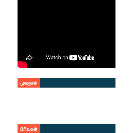
முகநூல்
பிரிவுகள்