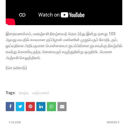
இறைவணக்கம், மலரஞ்சலி நிகழ்வைத் தொடர்ந்து இன்று தனது 103
ஆவது வயதில் காலமான குப்பிழான் மண்ணின் முதுபெரும் சோதிடரும்,
ஓய்வுநிலை அதிபருமான பொன்னையா ஐயம்பிள்ளை ஐயாவுக்கு நிகழ்வில்
கலந்து கொண்டிருந்த அனைவரும் எழுந்துநின்று ஒருநிமிட மெளன
அஞ்சலி செலுத்தினர்.
(செ.ரவிசாந்)
Tags:
நிகழ்வு
யாழ்ப்பாணம்
OLDER
NEWER