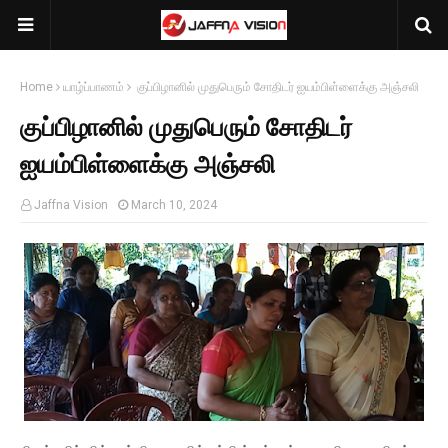
Home
யாழ்ப்பாணம்
குப்பிழானில் முதுபெரும் சோதிடர் ஐயம்பிள்ளைக்கு அஞ்சலி
குப்பிழானில் முதுபெரும் சோதிடர்
ஐயம்பிள்ளைக்கு அஞ்சலி
Jaffna Vision
March 10, 2024