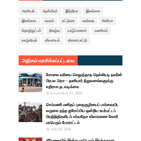
அரசியல்
ஆன்மீகம்
இந்தியா
இலங்கை
இலங்கை.
உலகம்
கட்டுரை
கவிதை
சினிமா
தொழிநுட்பம்
நிகழ்வு
யாழ்ப்பாணம்
வணிகம்
வாழ்வியல்
விவசாயம்
விளையாட்டு
அதிகம் வாசிக்கப்பட்டவை
சோலை வரியை செலுத்தாத நெல்லியடி நகரின்
பிரபல அரச - தனியார் நிறுவனங்களுக்கு
எதிராக நடவடிக்கை
December 31, 2024
செம்மணி மனிதப் புதைகுழியைப் பார்வையிட
வருகை தந்த ஐரோப்பிய ஒன்றிய உயர்மட்டப்
பிரதிநிதிகளிடம் சர்வதேச விசாரணை கோரி
மாபெரும் போராட்டம்
July 23, 2026
கீரிமலையில் இன்று மாபெரும் இரத்ததான