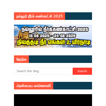
நல்லூர் நீர்க் கண்காட்சி 2025
தேடுக
அண்மைய காணொளி