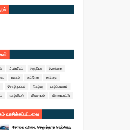
ூல்
ுகள்
ல்
ஆன்மீகம்
இந்தியா
இலங்கை
கை.
உலகம்
கட்டுரை
கவிதை
ா
தொழிநுட்பம்
நிகழ்வு
யாழ்ப்பாணம்
ம்
வாழ்வியல்
விவசாயம்
விளையாட்டு
ம் வாசிக்கப்பட்டவை
சோலை வரியை செலுத்தாத நெல்லியடி