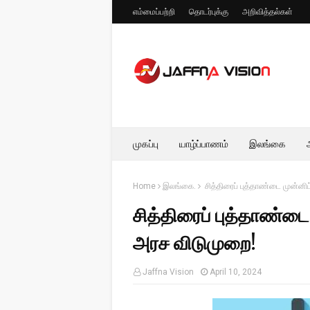
எம்மைப்பற்றி
தொடர்புக்கு
அறிவித்தல்கள்
முகப்பு
யாழ்ப்பாணம்
இலங்கை
Home
இலங்கை.
சித்திரைப் புத்தாண்டை முன்னி
சித்திரைப் புத்தாண்டை
அரச விடுமுறை!
Jaffna Vision
April 10, 2024