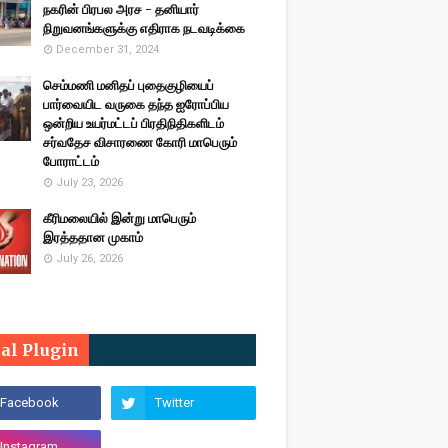
நகரின் பிரபல அரச - தனியார்
நிறுவனங்களுக்கு எதிராக நடவடிக்கை
December 31, 2024
செம்மணி மனிதப் புதைகுழியைப்
பார்வையிட வருகை தந்த ஐரோப்பிய
ஒன்றிய உயர்மட்டப் பிரதிநிதிகளிடம்
சர்வதேச விசாரணை கோரி மாபெரும்
போராட்டம்
July 23, 2026
கீரிமலையில் இன்று மாபெரும்
இரத்ததான முகாம்
July 26, 2026
ial Plugin