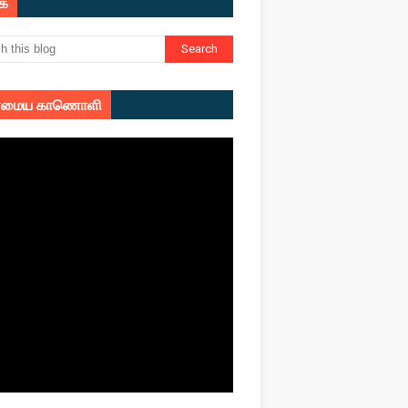
ுக
மைய காணொளி