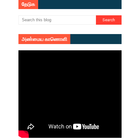
தேடுக
அண்மைய காணொளி