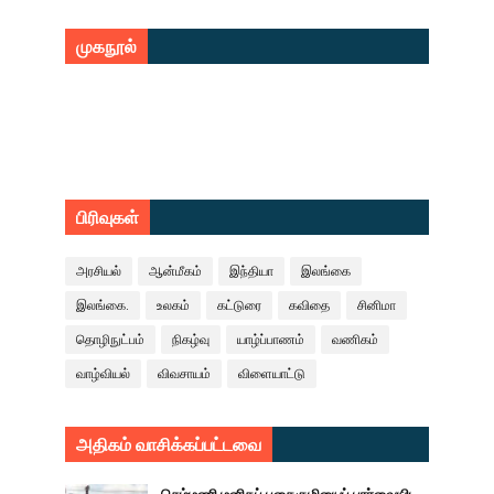
முகநூல்
பிரிவுகள்
அரசியல்
ஆன்மீகம்
இந்தியா
இலங்கை
இலங்கை.
உலகம்
கட்டுரை
கவிதை
சினிமா
தொழிநுட்பம்
நிகழ்வு
யாழ்ப்பாணம்
வணிகம்
வாழ்வியல்
விவசாயம்
விளையாட்டு
அதிகம் வாசிக்கப்பட்டவை