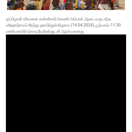
குப்பிழான் வீரமனை கன்னிமார் கெளரி அம்பாள் ஆலய வருடாந்த
மஹோற்சவம் நேற்று ஞாயிற்றுக்கிழமை (14.04.2024) முற்பகல்-11.30
மணியளவில் கொடியேற்றத்துடன் ஆரம்பமானது.