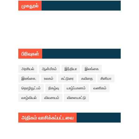
முகநூல்
பிரிவுகள்
அரசியல்
ஆன்மீகம்
இந்தியா
இலங்கை
இலங்கை.
உலகம்
கட்டுரை
கவிதை
சினிமா
தொழிநுட்பம்
நிகழ்வு
யாழ்ப்பாணம்
வணிகம்
வாழ்வியல்
விவசாயம்
விளையாட்டு
அதிகம் வாசிக்கப்பட்டவை