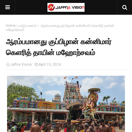
Home
யாழ்ப்பாணம்
ஆரம்பமானது குப்பிழான் கன்னிமார் கெளரித் தாயின்
மஹோற்சவம்
ஆரம்பமானது குப்பிழான் கன்னிமார்
கெளரித் தாயின் மஹோற்சவம்
Jaffna Vision
April 15, 2024