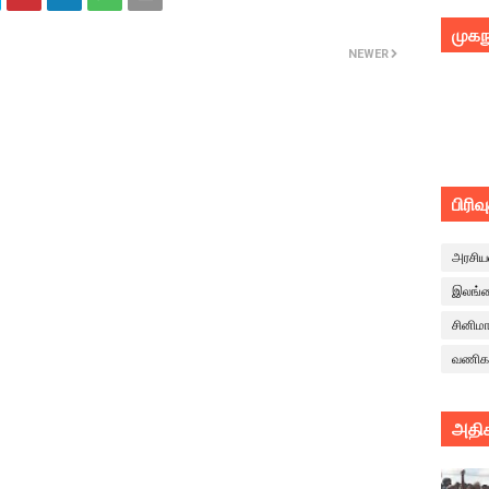
முகந
NEWER
பிரிவ
அரசிய
இலங்
சினிம
வணிக
அதிக