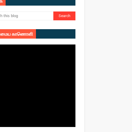
ுக
மைய காணொளி