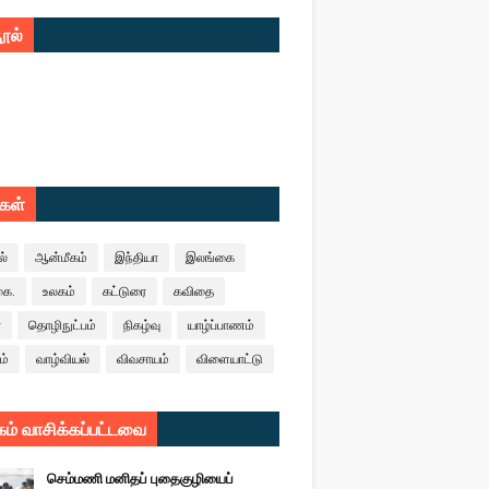
ூல்
ுகள்
ல்
ஆன்மீகம்
இந்தியா
இலங்கை
கை.
உலகம்
கட்டுரை
கவிதை
ா
தொழிநுட்பம்
நிகழ்வு
யாழ்ப்பாணம்
ம்
வாழ்வியல்
விவசாயம்
விளையாட்டு
ம் வாசிக்கப்பட்டவை
செம்மணி மனிதப் புதைகுழியைப்