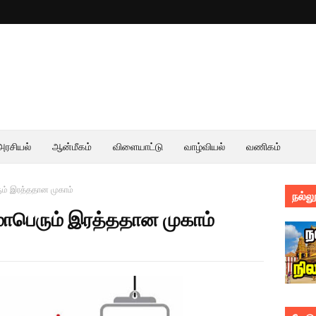
அரசியல்
ஆன்மீகம்
விளையாட்டு
வாழ்வியல்
வணிகம்
் இரத்ததான முகாம்
நல்லூ
பெரும் இரத்ததான முகாம்