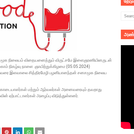
தேட
அண்
சமூக நிலையம் விதையனைத்தும் விருட்சமே இளைஞரணியினருடன்
காம் நிகழ்வு நாளை ஞாயிற்றுக்கிழமை (05.05.2024)
 வரை இளவாலை சித்திரமேழி பழனியானந்தன் சனசமூக நிலைய
் கொடையாளர்கள் மற்றும் ஆர்வலர்கள் அனைவரையும் தவறாது
வின் ஏற்பாட்டாளர்கள் அழைப்பு விடுத்துள்ளனர்.