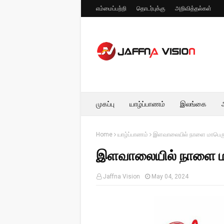
எம்மைப்பற்றி
தொடர்புக்கு
அறிவித்தல்கள்
முகப்பு
யாழ்ப்பாணம்
இலங்கை
Home
யாழ்ப்பாணம்
இளவாலையில் நாளை மாபெரும
இளவாலையில் நாளை மா
Jaffna Vision
May 04, 2024