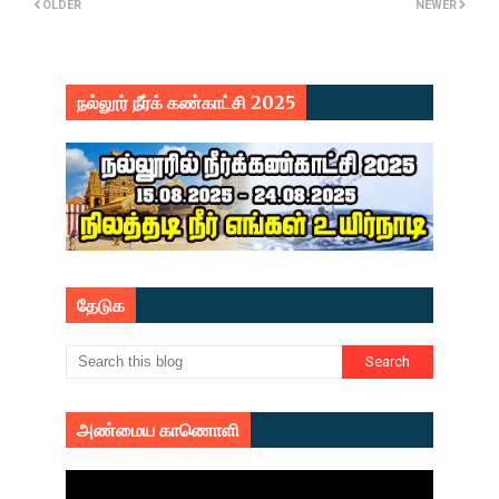
OLDER
NEWER
நல்லூர் நீர்க் கண்காட்சி 2025
தேடுக
அண்மைய காணொளி