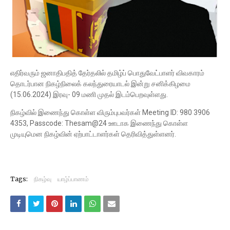
எதிர்வரும் ஜனாதிபதித் தேர்தலில் தமிழ்ப் பொதுவேட்பாளர் விவகாரம்
தொடர்பான நிகழ்நிலைக் கலந்துரையாடல் இன்று சனிக்கிழமை
(15.06.2024) இரவு- 09 மணி முதல் இடம்பெறவுள்ளது.
நிகழ்வில் இணைந்து கொள்ள விரும்புபவர்கள் Meeting ID: 980 3906
4353, Passcode: Thesam@24 ஊடாக இணைந்து கொள்ள
முடியுமென நிகழ்வின் ஏற்பாட்டாளர்கள் தெரிவித்துள்ளனர்.
Tags:
நிகழ்வு
யாழ்ப்பாணம்