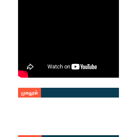
முகநூல்