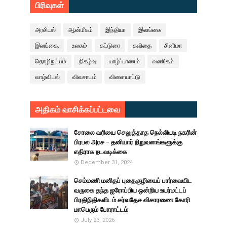
பிரிவுகள்
அரசியல்
ஆன்மீகம்
இந்தியா
இலங்கை
இலங்கை.
உலகம்
கட்டுரை
கவிதை
சினிமா
தொழிநுட்பம்
நிகழ்வு
யாழ்ப்பாணம்
வணிகம்
வாழ்வியல்
விவசாயம்
விளையாட்டு
அதிகம் வாசிக்கப்பட்டவை
சோலை வரியை செலுத்தாத நெல்லியடி நகரின்
பிரபல அரச - தனியார் நிறுவனங்களுக்கு
எதிராக நடவடிக்கை
December 31, 2024
செம்மணி மனிதப் புதைகுழியைப் பார்வையிட
வருகை தந்த ஐரோப்பிய ஒன்றிய உயர்மட்டப்
பிரதிநிதிகளிடம் சர்வதேச விசாரணை கோரி
மாபெரும் போராட்டம்
July 23, 2026