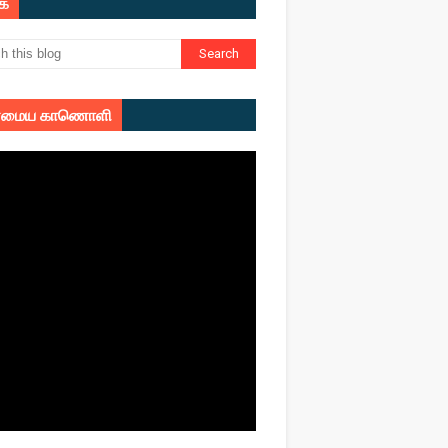
ுக
மைய காணொளி