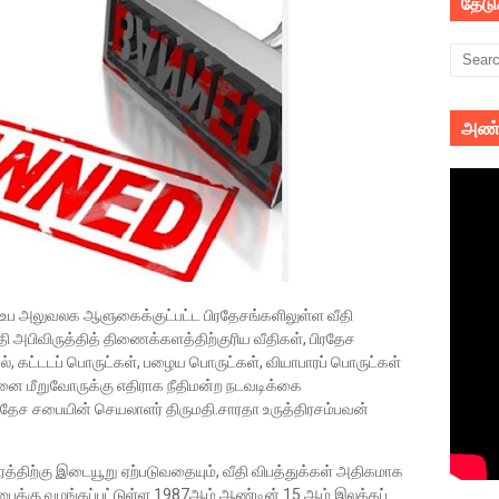
தேட
அண்
 உப அலுவலக ஆளுகைக்குட்பட்ட பிரதேசங்களிலுள்ள வீதி
தி அபிவிருத்தித் திணைக்களத்திற்குரிய வீதிகள், பிரதேச
ல், கட்டடப் பொருட்கள், பழைய பொருட்கள், வியாபாரப் பொருட்கள்
தனை மீறுவோருக்கு எதிராக நீதிமன்ற நடவடிக்கை
ரதேச சபையின் செயலாளர் திருமதி.சாரதா உருத்திரசம்பவன்
ரத்திற்கு இடையூறு ஏற்படுவதையும், வீதி விபத்துக்கள் அதிகமாக
சபைக்கு வழங்கப்பட்டுள்ள 1987ஆம் ஆண்டின் 15 ஆம் இலக்கப்