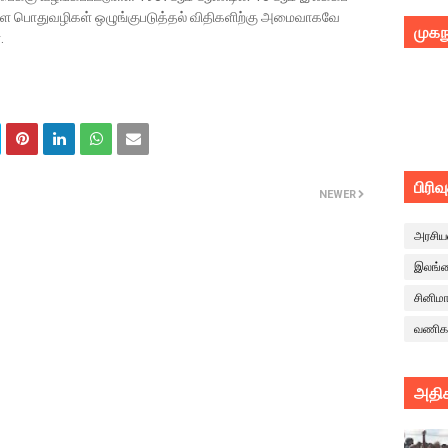
் உள்ள பொதுவழிகள் ஒழுங்குபடுத்தல் விதிகளிற்கு அமைவாகவே
முகந
்.
பிரிவ
NEWER
அரசிய
இலங்
சினிம
வணிக
அதிக