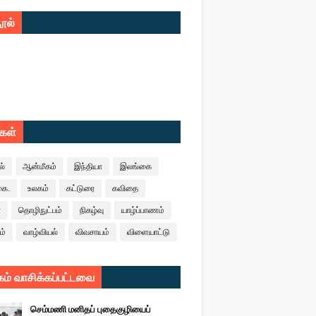
ூல்
ுகள்
ல்
ஆன்மீகம்
இந்தியா
இலங்கை
கை.
உலகம்
கட்டுரை
கவிதை
ா
தொழிநுட்பம்
நிகழ்வு
யாழ்ப்பாணம்
ம்
வாழ்வியல்
விவசாயம்
விளையாட்டு
ம் வாசிக்கப்பட்டவை
செம்மணி மனிதப் புதைகுழியைப்