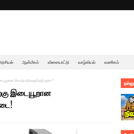
அரசியல்
ஆன்மீகம்
விளையாட்டு
வாழ்வியல்
வணிகம்
இடையூறான செயற்பாடுகளுக்குத் தடை!
நல்லூ
ற்கு இடையூறான
தடை!