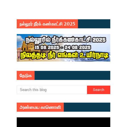
நல்லூர் நீர்க் கண்காட்சி 2025
தேடுக
அண்மைய காணொளி