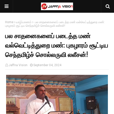
Home
யாழ்ப்பாணம்
பல சாதனைகளைப் படைத்த மண் வல்வெட்டித்துறை மண்:
புகழாரம் சூட்டிய செந்தமிழ்ச் சொல்லருவி லலீசன்!
பல சாதனைகளைப் படைத்த மண்
வல்வெட்டித்துறை மண்: புகழாரம் சூட்டிய
செந்தமிழ்ச் சொல்லருவி லலீசன்!
Jaffna Vision
September 04, 2024