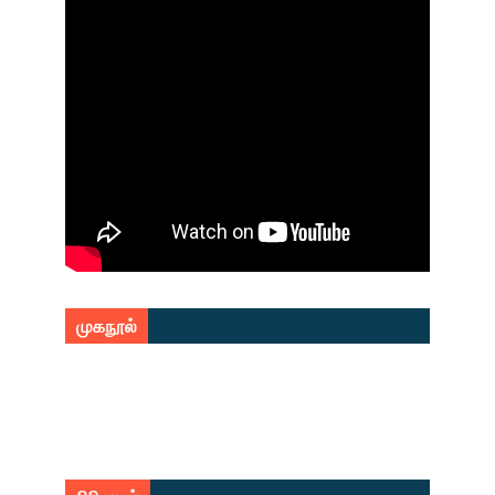
முகநூல்