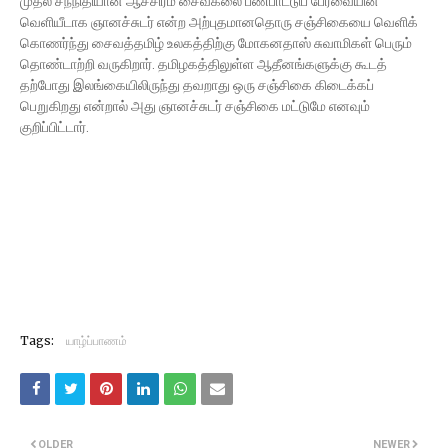
முதல் சந்நிதியான் ஆச்சிரம சைவகலை பண்பாட்டுப் பேரவையின்
வெளியீடாக ஞானச்சுடர் என்ற அற்புதமானதொரு சஞ்சிகையை வெளிக்
கொணர்ந்து சைவத்தமிழ் உலகத்திற்கு மோகனதாஸ் சுவாமிகள் பெரும்
தொண்டாற்றி வருகிறார். தமிழகத்திலுள்ள ஆதீனங்களுக்கு கூடத்
தற்போது இலங்கையிலிருந்து தவறாது ஒரு சஞ்சிகை கிடைக்கப்
பெறுகிறது என்றால் அது ஞானச்சுடர் சஞ்சிகை மட்டுமே எனவும்
குறிப்பிட்டார்.
Tags:
யாழ்ப்பாணம்
OLDER
NEWER