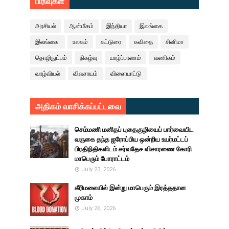
பிரிவுகள்
அரசியல்
ஆன்மீகம்
இந்தியா
இலங்கை
இலங்கை.
உலகம்
கட்டுரை
கவிதை
சினிமா
தொழிநுட்பம்
நிகழ்வு
யாழ்ப்பாணம்
வணிகம்
வாழ்வியல்
விவசாயம்
விளையாட்டு
அதிகம் வாசிக்கப்பட்டவை
செம்மணி மனிதப் புதைகுழியைப் பார்வையிட
வருகை தந்த ஐரோப்பிய ஒன்றிய உயர்மட்டப்
பிரதிநிதிகளிடம் சர்வதேச விசாரணை கோரி
மாபெரும் போராட்டம்
July 23, 2026
கீரிமலையில் இன்று மாபெரும் இரத்ததான
முகாம்
July 26, 2026