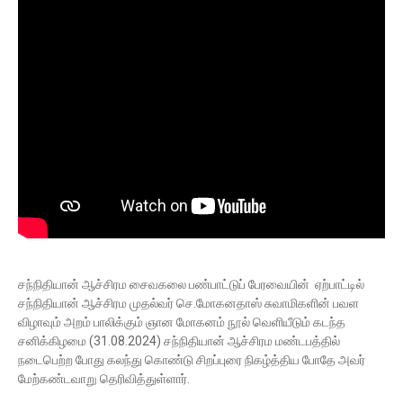
சந்நிதியான் ஆச்சிரம சைவகலை பண்பாட்டுப் பேரவையின் ஏற்பாட்டில்
சந்நிதியான் ஆச்சிரம முதல்வர் செ.மோகனதாஸ் சுவாமிகளின் பவள
விழாவும் அறம் பாலிக்கும் ஞான மோகனம் நூல் வெளியீடும் கடந்த
சனிக்கிழமை (31.08.2024) சந்நிதியான் ஆச்சிரம மண்டபத்தில்
நடைபெற்ற போது கலந்து கொண்டு சிறப்புரை நிகழ்த்திய போதே அவர்
மேற்கண்டவாறு தெரிவித்துள்ளார்.