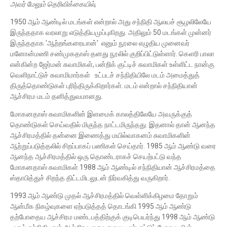
அவர் மேலும் தெரிவிக்கையில்,
1950 ஆம் ஆண்டில் மடங்கள் என்றால் அது சந்நிதி ஆலயச் சூழலிலேயே
இருந்ததாக வரலாறு எடுத்தியமுப்புகிறது. அதிலும் 50 மடங்கள் முன்னர்
இருந்ததாக 'ஆற்றங்கரையான்' எனும் நூலை எழுதிய முனைவர்
மனோன்மணி சண்முகதாஸ் தனது நூலில் குறிப்பிட்டுள்ளார். கெளரி பாலா
என்கின்ற ஜேர்மன் சுவாமிகள், பன்றிக் குட்டிச் சுவாமிகள் உள்ளிட்ட நான்கு
வெளிநாட்டுச் சுவாமிமார்கள் உட்படச் சந்நிதியிலே மடம் அமைத்துத்
திருத்தொண்டுகள் புரிந்திருக்கிறார்கள். மடம் என்றால் சந்நிதியான்
ஆச்சிரம மடம் தனித்துவமானது.
மோகனதாஸ் சுவாமிகளின் இளமைக் காலத்திலேயே அவருக்குத்
தொண்டுகள் செய்வதில் மிகுந்த நாட்டமிருந்தது. இதனால் தான் ஆனந்த
ஆச்சிரமத்தில் தன்னை இணைத்து மயில்வாகனம் சுவாமிகளின்
ஆற்றுப்படுத்தலில் சிறப்பாகப் பணிகள் செய்தார். 1985 ஆம் ஆண்டு வரை
ஆனந்த ஆச்சிரமத்தில் ஒரு தொண்டராகச் செயற்பட்டு வந்த
மோகனதாஸ் சுவாமிகள் 1988 ஆம் ஆண்டில் சந்நிதியான் ஆச்சிரமத்தை
ஸ்தாபித்துச் சிறந்த திட்டமிடலுடன் நிர்வகித்து வருகிறார்.
1993 ஆம் ஆண்டு முதல் ஆச்சிரமத்தில் வெள்ளிக்கிழமை தோறும்
ஆன்மீக நிகழ்வுகளை ஏற்படுத்தத் தொடங்கி 1995 ஆம் ஆண்டு
தற்போதைய ஆச்சிரம மண்டபத்திற்குக் குடிபெயர்ந்து 1998 ஆம் ஆண்டு