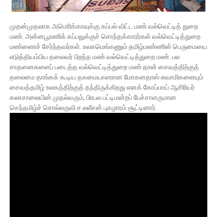
முதன்முதலாக அமெரிக்காவுக்கு கப்பல் விட்ட மண் வல்வெட்டித் துறை
மண். அன்னபூரணிக் கப்பலுக்குச் சொந்தக்காரர்கள் வல்வெட்டித்துறை
மண்ணைச் சேர்ந்தவர்கள். உலகமெங்கணும் தமிழ்மண்ணின் பெருமையை
எடுத்தியம்பிய தலைவர் பிறந்த மண் வல்வெட்டித்துறை மண். பல
சாதனைகளைப் படைத்த வல்வெட்டித்துறை மண் தான் சைவத்திற்குத்
தலைமை தாங்கக் கூடிய தகமையாளரான மோகனதாஸ் சுவாமிகளையும்
சைவத்தமிழ் உலகத்திற்குத் தந்திருக்கிறது எனக் கோப்பாய் ஆசிரியர்
கலாசாலையின் முதல்வரும், பிரபல பட்டிமன்றப் பேச்சாளருமான
செந்தமிழ்ச் சொல்லருவி ச.லலீசன் புகழாரம் சூட்டினார்.