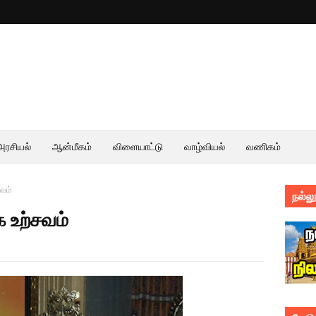
அரசியல்
ஆன்மீகம்
விளையாட்டு
வாழ்வியல்
வணிகம்
வம்
நல்லூ
 உற்சவம்