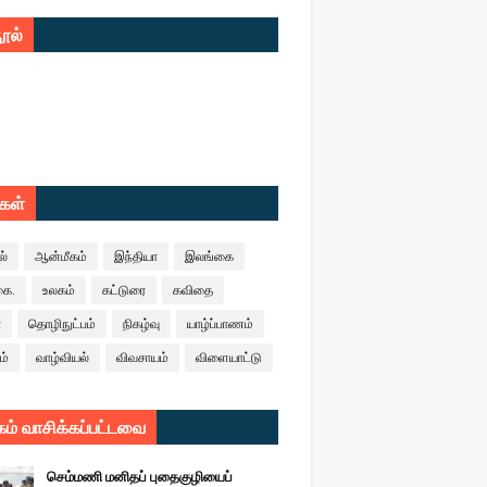
ூல்
ுகள்
ல்
ஆன்மீகம்
இந்தியா
இலங்கை
கை.
உலகம்
கட்டுரை
கவிதை
ா
தொழிநுட்பம்
நிகழ்வு
யாழ்ப்பாணம்
ம்
வாழ்வியல்
விவசாயம்
விளையாட்டு
ம் வாசிக்கப்பட்டவை
செம்மணி மனிதப் புதைகுழியைப்