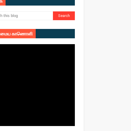
ுக
மைய காணொளி