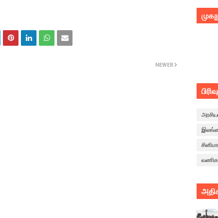
முகந
NEWER
பிரிவ
அரசிய
இலங்
சினிம
வணிக
அதிக