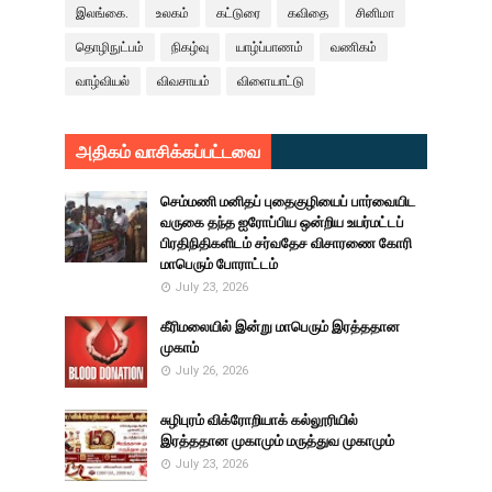
இலங்கை.
உலகம்
கட்டுரை
கவிதை
சினிமா
தொழிநுட்பம்
நிகழ்வு
யாழ்ப்பாணம்
வணிகம்
வாழ்வியல்
விவசாயம்
விளையாட்டு
அதிகம் வாசிக்கப்பட்டவை
செம்மணி மனிதப் புதைகுழியைப் பார்வையிட
வருகை தந்த ஐரோப்பிய ஒன்றிய உயர்மட்டப்
பிரதிநிதிகளிடம் சர்வதேச விசாரணை கோரி
மாபெரும் போராட்டம்
July 23, 2026
கீரிமலையில் இன்று மாபெரும் இரத்ததான
முகாம்
July 26, 2026
சுழிபுரம் விக்ரோறியாக் கல்லூரியில்
இரத்ததான முகாமும் மருத்துவ முகாமும்
July 23, 2026