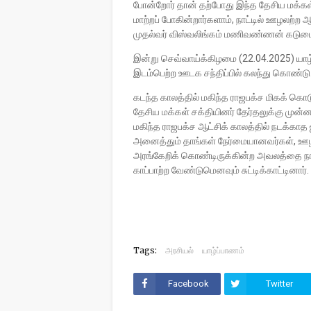
போன்றோர் தான் தற்போது இந்த தேசிய மக்கள
மாற்றப் போகின்றார்களாம், நாட்டில் ஊழலற்ற
முதல்வர் விஸ்வலிங்கம் மணிவண்ணன் கடுமையா
இன்று செவ்வாய்க்கிழமை (22.04.2025) யாழ
இடம்பெற்ற ஊடக சந்திப்பில் கலந்து கொண்டு
கடந்த காலத்தில் மகிந்த ராஜபக்ச மிகக் 
தேசிய மக்கள் சக்தியினர் தேர்தலுக்கு முன்
மகிந்த ராஜபக்ச ஆட்சிக் காலத்தில் நடக்காத 
அனைத்தும் தாங்கள் நேர்மையானவர்கள், ஊழல
அரங்கேறிக் கொண்டிருக்கின்ற அவலத்தை நா
காப்பாற்ற வேண்டுமெனவும் சுட்டிக்காட்டினார்.
Tags:
அரசியல்
யாழ்ப்பாணம்
Facebook
Twitter