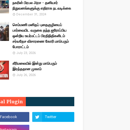
நகரின் பிரபல அரச - தனியார்
நிறுவனங்களுக்கு எதிராக நடவடிக்கை
December 31, 2024
செம்மணி மனிதப் புதைகுழியைப்
பார்வையிட வருகை தந்த ஐரோப்பிய
ஒன்றிய உயர்மட்டப் பிரதிநிதிகளிடம்
சர்வதேச விசாரணை கோரி மாபெரும்
போராட்டம்
July 23, 2026
கீரிமலையில் இன்று மாபெரும்
இரத்ததான முகாம்
July 26, 2026
ial Plugin