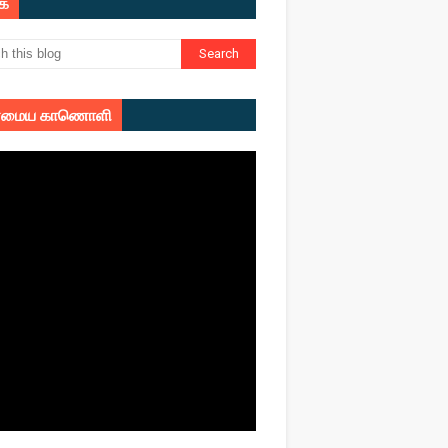
ுக
மைய காணொளி