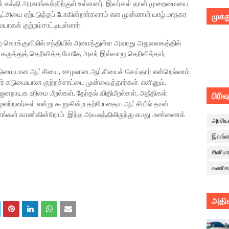
் சக்தி அரசாங்கத்திற்குள் உள்ளனர். இவர்கள் தான் முறைமையை
 ஆட்சியை ஏற்படுத்தப் போகின்றார்களாம் என முன்னாள் யாழ்.மாநகர
முகந
கக் குற்றம்சாட்டியுள்ளார்.
்.கொக்குவிலில் சந்தியில் அமைந்துள்ள அவரது அலுவலகத்தில்
 கருத்துத் தெரிவித்த போதே அவர் இவ்வாறு தெரிவித்தார்.
கொடுமையான ஆட்சியை, ஊழலான ஆட்சியைச் செய்தார் என்றெல்லாம்
னர் கடுமையான குற்றச்சாட்டை முன்வைத்தார்கள். எனினும்,
ஜனநாயக உரிமை மீறல்கள், தேர்தல் விதிமீறல்கள், அநீதிகள்
பிரிவ
ற்றவர்கள் என்று கூறுகின்ற தற்போதைய ஆட்சியில் தான்
ங்கள் காண்கின்றோம். இந்த அவலத்திலிருந்து எமது மண்ணைக்
அரசிய
இலங்
சினிம
வணிக
அதிக