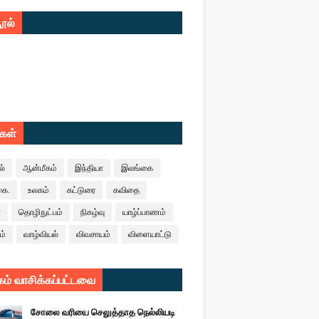
ூல்
ுகள்
ல்
ஆன்மீகம்
இந்தியா
இலங்கை
கை.
உலகம்
கட்டுரை
கவிதை
ா
தொழிநுட்பம்
நிகழ்வு
யாழ்ப்பாணம்
ம்
வாழ்வியல்
விவசாயம்
விளையாட்டு
ம் வாசிக்கப்பட்டவை
சோலை வரியை செலுத்தாத நெல்லியடி