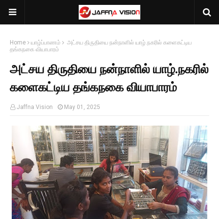
Home
யாழ்ப்பாணம்
அட்சய திருதியை நன்நாளில் யாழ்.நகரில் களைகட்டிய
தங்கநகை வியாபாரம்
அட்சய திருதியை நன்நாளில் யாழ்.நகரில்
களைகட்டிய தங்கநகை வியாபாரம்
Jaffna Vision
May 01, 2025