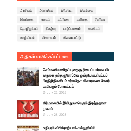
அரசியல்
ஆன்மீகம்
இந்தியா
இலங்கை
இலங்கை.
உலகம்
கட்டுரை
கவிதை
சினிமா
தொழிநுட்பம்
நிகழ்வு
யாழ்ப்பாணம்
வணிகம்
வாழ்வியல்
விவசாயம்
விளையாட்டு
அதிகம் வாசிக்கப்பட்டவை
செம்மணி மனிதப் புதைகுழியைப் பார்வையிட
வருகை தந்த ஐரோப்பிய ஒன்றிய உயர்மட்டப்
பிரதிநிதிகளிடம் சர்வதேச விசாரணை கோரி
மாபெரும் போராட்டம்
July 23, 2026
கீரிமலையில் இன்று மாபெரும் இரத்ததான
முகாம்
July 26, 2026
சுழிபுரம் விக்ரோறியாக் கல்லூரியில்