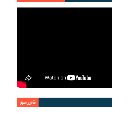
முகநூல்