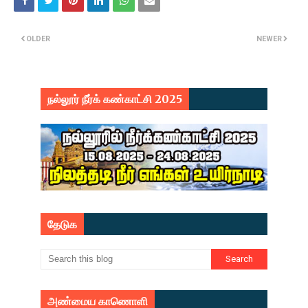
OLDER
NEWER
நல்லூர் நீர்க் கண்காட்சி 2025
தேடுக
அண்மைய காணொளி