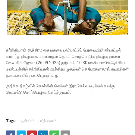
சந்நிதியான் ஆச்சிரம சைவகலை பண்பாட்டுப் பேரவையின் ஏற்பாட்டில்
வாராந்த நிகழ்வாக மகாபாரதம் தொடர் சொற்பொழிவு நிகழ்வு நாளை
வெள்ளிக்கிழமை (26.09.2025) முற்பகல்-10.30 மணியளவில் ஆச்சிரம
மண்டபத்தில் சந்நிதியான் ஆச்சிரம முதல்வர் செ.மோகனதாஸ் சுவாமிகள்
தலைமையில் நடைபெறவுள்ளது.
குறித்த நிகழ்வில் சொல்லின் செல்வர் இரா.செல்வவடிவேல் கலந்து
கொண்டு சொற்பொழிவு நிகழ்த்துவார்.
Tags:
ஆன்மீகம்
யாழ்ப்பாணம்