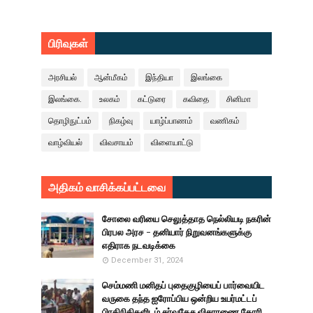
பிரிவுகள்
அரசியல்
ஆன்மீகம்
இந்தியா
இலங்கை
இலங்கை.
உலகம்
கட்டுரை
கவிதை
சினிமா
தொழிநுட்பம்
நிகழ்வு
யாழ்ப்பாணம்
வணிகம்
வாழ்வியல்
விவசாயம்
விளையாட்டு
அதிகம் வாசிக்கப்பட்டவை
சோலை வரியை செலுத்தாத நெல்லியடி நகரின்
பிரபல அரச - தனியார் நிறுவனங்களுக்கு
எதிராக நடவடிக்கை
December 31, 2024
செம்மணி மனிதப் புதைகுழியைப் பார்வையிட
வருகை தந்த ஐரோப்பிய ஒன்றிய உயர்மட்டப்
பிரதிநிதிகளிடம் சர்வதேச விசாரணை கோரி