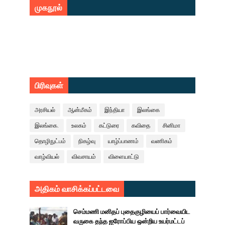
முகநூல்
பிரிவுகள்
அரசியல்
ஆன்மீகம்
இந்தியா
இலங்கை
இலங்கை.
உலகம்
கட்டுரை
கவிதை
சினிமா
தொழிநுட்பம்
நிகழ்வு
யாழ்ப்பாணம்
வணிகம்
வாழ்வியல்
விவசாயம்
விளையாட்டு
அதிகம் வாசிக்கப்பட்டவை
செம்மணி மனிதப் புதைகுழியைப் பார்வையிட
வருகை தந்த ஐரோப்பிய ஒன்றிய உயர்மட்டப்