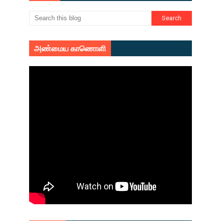
அண்மைய காணொளி