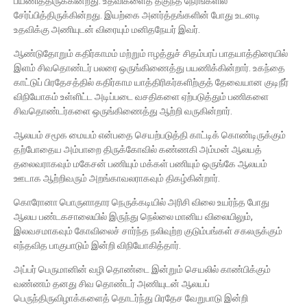
பயணித்திருக்கின்றது. உதவிகளைத் தகுந்த நேரங்களில்
சேர்ப்பித்திருக்கின்றது. இயற்கை அனர்த்தங்களின் போது உடனடி
உதவிக்கு அணியுடன் விரையும் மனிதநேயர் இவர்.
ஆண்டுதோறும் கதிர்காமம் மற்றும் ஈழத்துச் சிதம்பரப் பாதயாத்திரையில்
இளம் சிவதொண்டர் பலரை ஒருங்கிணைத்து பயணிக்கின்றார். உகந்தை
காட்டுப் பிரதேசத்தில் கதிர்காம யாத்திரிகர்களிற்குத் தேவையான குடிநீர்
விநியோகம் உள்ளிட்ட அடிப்படை வசதிகளை ஏற்படுத்தும் பணிகளை
சிவதொண்டர்களை ஒருங்கிணைத்து ஆற்றி வருகின்றார்.
ஆலயம் சமூக மையம் என்பதை செயற்படுத்தி காட்டிக் கொண்டிருக்கும்
தற்போதைய அம்பாறை திருக்கோவில் கண்ணகி அம்மன் ஆலயத்
தலைவராகவும் மகேசன் பணியும் மக்கள் பணியும் ஒருங்கே ஆலயம்
ஊடாக ஆற்றிவரும் அறங்காவலராகவும் திகழ்கின்றார்.
கொரோனா பொருளாதார நெருக்கடியில் அரிசி விலை உயர்ந்த போது
ஆலய பண்டகசாலையில் இருந்து நெல்லை மானிய விலையிலும்,
இலவசமாகவும் கோவிலைச் சார்ந்த நலிவுற்ற குடும்பங்கள் சகலருக்கும்
எந்தவித பாகுபாடும் இன்றி விநியோகித்தார்.
அப்பர் பெருமானின் வழி தொண்டை இன்றும் செயலில் காண்பிக்கும்
வண்ணம் தனது சிவ தொண்டர் அணியுடன் ஆலயப்
பெருந்திருவிழாக்களைத் தொடர்ந்து பிரதேச வேறுபாடு இன்றி