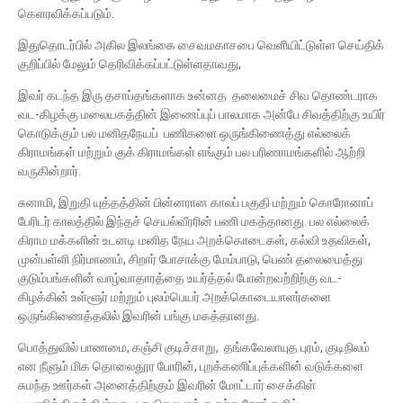
கெளரவிக்கப்படும்.
இதுதொடர்பில் அகில இலங்கை சைவமகாசபை வெளியிட்டுள்ள செய்திக்
குறிப்பில் மேலும் தெரிவிக்கப்பட்டுள்ளதாவது,
இவர் கடந்த இரு தசாப்தங்களாக உன்னத தலைமைச் சிவ தொண்டராக
வட-கிழக்கு மலையகத்தின் இணைப்புப் பாலமாக அன்பே சிவத்திற்கு உயிர்
கொடுக்கும் பல மனிதநேயப் பணிகளை ஒருங்கிணைத்து எல்லைக்
கிராமங்கள் மற்றும் குக் கிராமங்கள் எங்கும் பல பரிணாமங்களில் ஆற்றி
வருகின்றார்.
சுனாமி, இறுதி யுத்தத்தின் பின்னரான காலப் பகுதி மற்றும் கொரோனாப்
பேரிடர் காலத்தில் இந்தச் செயல்வீரரின் பணி மகத்தானது. பல எல்லைக்
கிராம மக்களின் உடனடி மனித நேய அறக்கொடைகள், கல்வி உதவிகள்,
முன்பள்ளி நிர்மாணம், சிறார் போசாக்கு மேம்பாடு, பெண் தலைமைத்து
குடும்பங்களின் வாழ்வாதாரத்தை உயர்த்தல் போன்றவற்றிற்கு வட-
கிழக்கின் உள்ளூர் மற்றும் புலம்பெயர் அறக்கொடையாளர்களை
ஒருங்கிணைத்தலில் இவரின் பங்கு மகத்தானது.
பொத்துவில் பாணமை, கஞ்சி குடிச்சாறு, தங்கவேலாயுத புரம், குடிநிலம்
என நீளும் மிக தொலைதூர போரின், புறக்கணிப்புக்களின் வடுக்களை
சுமந்த ஊர்கள் அனைத்திற்கும் இவரின் மோட்டார் சைக்கிள்