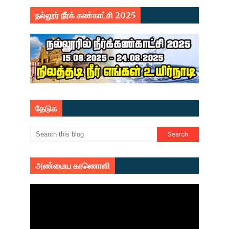
நல்லூர் நீர்க் கண்காட்சி 2025
தேடுக
அண்மைய காணொளி