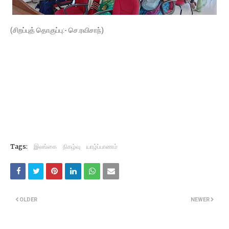
(சிறப்புத் தொகுப்பு:- செ.ரவிசாந்)
Tags:
இலங்கை
நிகழ்வு
யாழ்ப்பாணம்
OLDER
NEWER