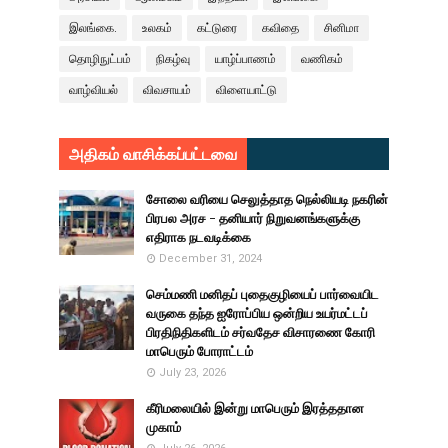
இலங்கை.
உலகம்
கட்டுரை
கவிதை
சினிமா
தொழிநுட்பம்
நிகழ்வு
யாழ்ப்பாணம்
வணிகம்
வாழ்வியல்
விவசாயம்
விளையாட்டு
அதிகம் வாசிக்கப்பட்டவை
சோலை வரியை செலுத்தாத நெல்லியடி நகரின்
பிரபல அரச - தனியார் நிறுவனங்களுக்கு
எதிராக நடவடிக்கை
December 31, 2024
செம்மணி மனிதப் புதைகுழியைப் பார்வையிட
வருகை தந்த ஐரோப்பிய ஒன்றிய உயர்மட்டப்
பிரதிநிதிகளிடம் சர்வதேச விசாரணை கோரி
மாபெரும் போராட்டம்
July 23, 2026
கீரிமலையில் இன்று மாபெரும் இரத்ததான
முகாம்