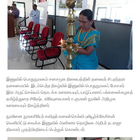
இணுவில் பொதுநூலகம் சனசமூக நிலையத்தின் தலைவர் சி.புரந்தரா
தலைமையில் இடம்பெற்ற நிகழ்வில் இணுவில் பொதுநூலகப் போசகர்
இரா.அருட்செல்வம் தொடக்க உரையையும், யாழ்ப்பாணப் பல்கலைக்கழகத்
தமிழ்த்துறை சிரேஷ்ட விரிவுரையாளர் ஈ.குமரன் நூலின் அறிமுக
உரையையும் நிகழ்த்தினர்.
நூலினை நூலாசிரியர் கவிஞர்.கலைச்செல்வி புலியூர்க்கேசிகன்
வெளியிட்டு வைக்க இணுவில் அண்ணா தொழிலக அதிபர் நடராஜா
திவாகர் முதற்பிரதியைப் பெற்றுக் கொண்டார்.