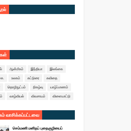
ூல்
ுகள்
ல்
ஆன்மீகம்
இந்தியா
இலங்கை
கை.
உலகம்
கட்டுரை
கவிதை
ா
தொழிநுட்பம்
நிகழ்வு
யாழ்ப்பாணம்
ம்
வாழ்வியல்
விவசாயம்
விளையாட்டு
ம் வாசிக்கப்பட்டவை
செம்மணி மனிதப் புதைகுழியைப்