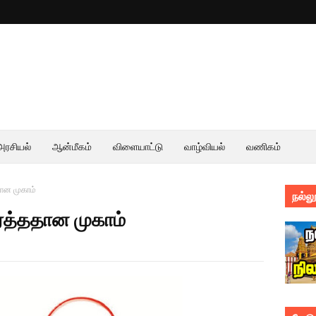
அரசியல்
ஆன்மீகம்
விளையாட்டு
வாழ்வியல்
வணிகம்
தான முகாம்
நல்லூ
இரத்ததான முகாம்