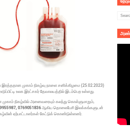
தேட
அண்
டில் இரத்ததான முகாம் நிகழ்வு நாளை சனிக்கிழமை (25.02.2023)
ுப்பிட்டி உலக இரட்சகர் தேவாலயத்தில் இடம்பெற உள்ளது.
 முகாம் நிகழ்வில் அனைவரையும் கலந்து கொள்ளுமாறும்,
9955987, 0769051836
ஆகிய தொலைபேசி இலக்கங்களுடன்
்வின் ஏற்பாட்டாளர்கள் கேட்டுக் கொண்டுள்ளனர்.