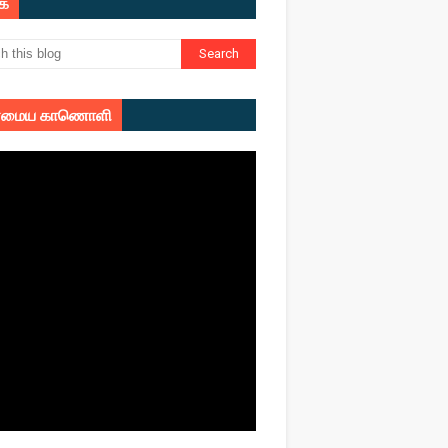
ுக
மைய காணொளி