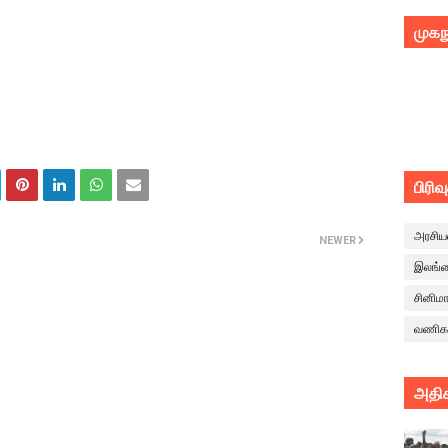
முகந
பிரிவ
அரசிய
NEWER
இலங்
சினிம
வணிக
அதிக