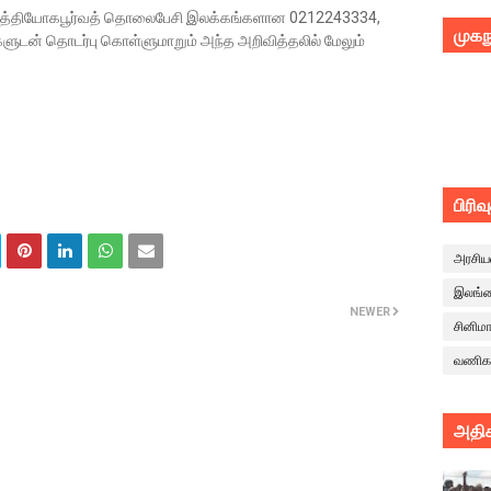
உத்தியோகபூர்வத் தொலைபேசி இலக்கங்களான 0212243334,
முகந
ன் தொடர்பு கொள்ளுமாறும் அந்த அறிவித்தலில் மேலும்
பிரிவ
அரசிய
இலங்
NEWER
சினிம
வணிக
அதிக