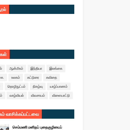
ூல்
ுகள்
ல்
ஆன்மீகம்
இந்தியா
இலங்கை
கை.
உலகம்
கட்டுரை
கவிதை
ா
தொழிநுட்பம்
நிகழ்வு
யாழ்ப்பாணம்
ம்
வாழ்வியல்
விவசாயம்
விளையாட்டு
ம் வாசிக்கப்பட்டவை
செம்மணி மனிதப் புதைகுழியைப்