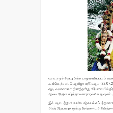
வரலாற்றுச் சிறப்பு மிக்க யாழ்.மாவிட்டபுர
காம்யோற்சவப் பெருவிழா எதிர்வரும்- 22.0
ஆடி அமாவாசை தினத்தன்று கீரிமலையில் தீர்த
ஆலய ஆதீன கர்த்தா மகாராஜஸ்ரீ சு.து.ஷண்மு
இவ் ஆலயத்தின் காம்யோற்சவம் சம்பந்தமான க
அவர் அடியவர்களுக்கு மேற்கண்ட அறிவித்தல