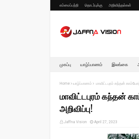
எம்மைப்பற்றி
தொடர்புக்கு
அறிவித்தல்கள்
முகப்பு
யாழ்ப்பாணம்
இலங்கை
Home
யாழ்ப்பாணம்
மாவிட்டபுரம் கந்தன் காம்யோற
மாவிட்டபுரம் கந்தன் க
அறிவிப்பு!
Jaffna Vision
April 27, 2023