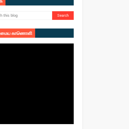
ுக
மைய காணொளி