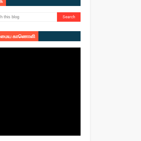
ுக
மைய காணொளி