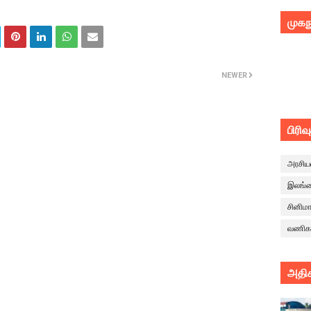
முகந
NEWER
பிரிவ
அரசிய
இலங்
சினிம
வணிக
அதிக