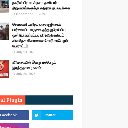
நகரின் பிரபல அரச - தனியார்
நிறுவனங்களுக்கு எதிராக நடவடிக்கை
December 31, 2024
செம்மணி மனிதப் புதைகுழியைப்
பார்வையிட வருகை தந்த ஐரோப்பிய
ஒன்றிய உயர்மட்டப் பிரதிநிதிகளிடம்
சர்வதேச விசாரணை கோரி மாபெரும்
போராட்டம்
July 23, 2026
கீரிமலையில் இன்று மாபெரும்
இரத்ததான முகாம்
July 26, 2026
ial Plugin