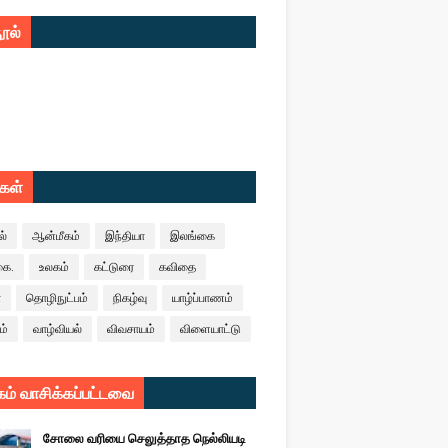
ூல்
ுகள்
ல்
ஆன்மீகம்
இந்தியா
இலங்கை
கை.
உலகம்
கட்டுரை
கவிதை
ா
தொழிநுட்பம்
நிகழ்வு
யாழ்ப்பாணம்
ம்
வாழ்வியல்
விவசாயம்
விளையாட்டு
ம் வாசிக்கப்பட்டவை
சோலை வரியை செலுத்தாத நெல்லியடி