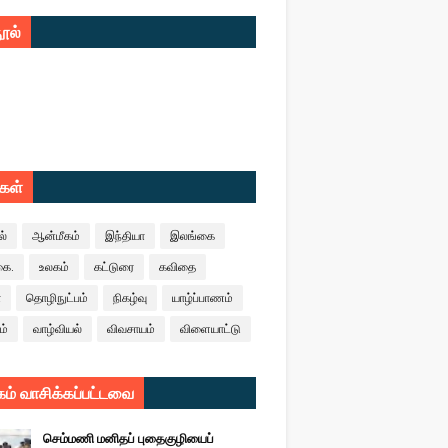
ூல்
ுகள்
ல்
ஆன்மீகம்
இந்தியா
இலங்கை
கை.
உலகம்
கட்டுரை
கவிதை
ா
தொழிநுட்பம்
நிகழ்வு
யாழ்ப்பாணம்
ம்
வாழ்வியல்
விவசாயம்
விளையாட்டு
ம் வாசிக்கப்பட்டவை
செம்மணி மனிதப் புதைகுழியைப்