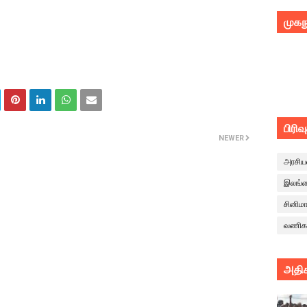
முகந
பிரிவ
NEWER
அரசிய
இலங்
சினிம
வணிக
அதிக