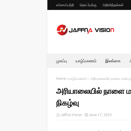
எம்மைப்பற்றி
தொடர்புக்கு
அறிவித்தல்கள்
முகப்பு
யாழ்ப்பாணம்
இலங்கை
Home
யாழ்ப்பாணம்
அரியாலையில் நாளை மாபெரும
அரியாலையில் நாளை ம
நிகழ்வு
Jaffna Vision
June 17, 2023