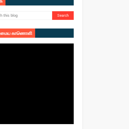
ுக
மைய காணொளி