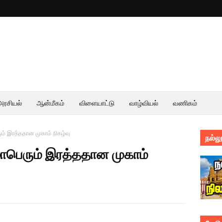
அரசியல்
ஆன்மீகம்
விளையாட்டு
வாழ்வியல்
வணிகம்
் இரத்ததான முகாம் நிகழ்வு
நல்லூ
ாபெரும் இரத்ததான முகாம்