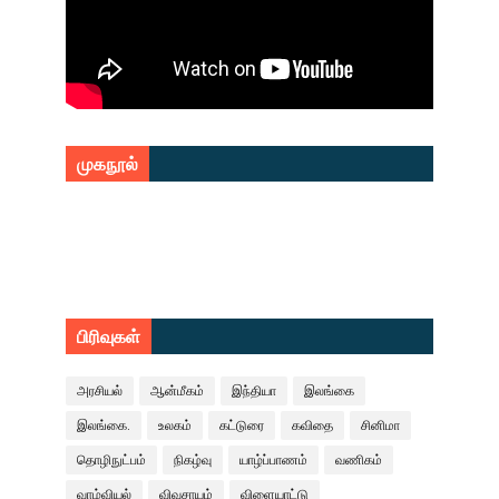
முகநூல்
பிரிவுகள்
அரசியல்
ஆன்மீகம்
இந்தியா
இலங்கை
இலங்கை.
உலகம்
கட்டுரை
கவிதை
சினிமா
தொழிநுட்பம்
நிகழ்வு
யாழ்ப்பாணம்
வணிகம்
வாழ்வியல்
விவசாயம்
விளையாட்டு