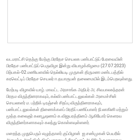
வடமராட்சி தெற்கு மேற்கு பிரதேச செயலக பண்பாட்டுப் பேரவையின்
பிரதேச பண்பாட்டுப் பெருவிழா இன்று வியாழக்கிழமை (27.07.2023)
பிற்பகல்-02 மணியளவில் நெல்லியடி முருகன் திருமண மண்டபத்தில்
கரவெட்டிப் பிரதேச செயலர் ஈ.தயாரூபன் தலைமையில் இடம்பெறவுள்ளது.
மேற்படி விழாவில் யாழ். மாவட்ட அரசாங்க அதிபர் அ. சிவபாலசுந்தரன்
பிரதம விருந்தினராகவும், கல்வி பண்பாட்டலுவல்கள் அமைச்சின்
செயலாளர் ம. பற்றிக் டிரஞ்சன் சிறப்பு விருந்தினராகவும்,
பண்பாட்டலுவல்கள் திணைக்களப் பிரதிப் பணிப்பாளர் நி.லாகினி மற்றும்
மூத்த கலைஞர் கலாபூஷணம் க.விஜயரத்தினம் ஆகியோர் கெளரவ
விருந்தினர்களாகவும் கலந்து கொள்ளவுள்ளனர்.
மறைந்த முதுபெரும் எழுத்தாளர் குப்பிழான் ஐ.சண்முகன் பெயரில்