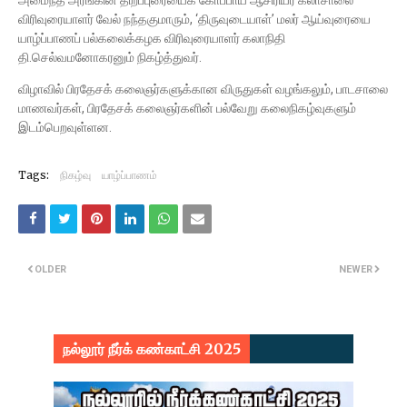
அமைந்த அரங்கின் திறப்புரையைக் கோப்பாய் ஆசிரியர் கலாசாலை
விரிவுரையாளர் வேல் நந்தகுமாரும், ‘திருவுடையாள்’ மலர் ஆய்வுரையை
யாழ்ப்பாணப் பல்கலைக்கழக விரிவுரையாளர் கலாநிதி
தி.செல்வமனோகரனும் நிகழ்த்துவர்.
விழாவில் பிரதேசக் கலைஞர்களுக்கான விருதுகள் வழங்கலும், பாடசாலை
மாணவர்கள், பிரதேசக் கலைஞர்களின் பல்வேறு கலைநிகழ்வுகளும்
இடம்பெறவுள்ளன.
Tags:
நிகழ்வு
யாழ்ப்பாணம்
OLDER
NEWER
நல்லூர் நீர்க் கண்காட்சி 2025