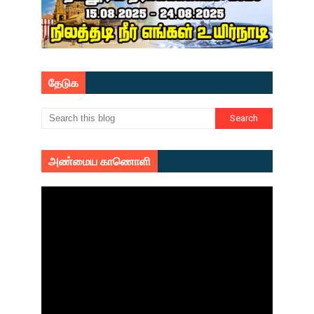
தேடுக
அண்மைய காணொளி