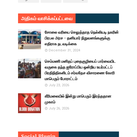
அதிகம் வாசிக்கப்பட்டவை
சோலை வரியை செலுத்தாத நெல்லியடி நகரின்
பிரபல அரச - தனியார் நிறுவனங்களுக்கு
எதிராக நடவடிக்கை
December 31, 2024
செம்மணி மனிதப் புதைகுழியைப் பார்வையிட
வருகை தந்த ஐரோப்பிய ஒன்றிய உயர்மட்டப்
பிரதிநிதிகளிடம் சர்வதேச விசாரணை கோரி
மாபெரும் போராட்டம்
July 23, 2026
கீரிமலையில் இன்று மாபெரும் இரத்ததான
முகாம்
July 26, 2026
Social Plugin