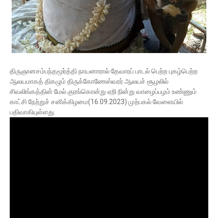
திருஞானசம்பந்தமூர்த்தி நாயனாரால் தேவாரப் பாடல் பெற்ற புகழ்பெற்ற
ஆலயமாகத் திகழும் திருக்கோணேஸ்வரர் ஆலயச் சூழலில்
சிவலிங்கத்தின் மேல் குரங்கொன்று ஏறி நின்று வாழைப்பழம் உண்ணும்
காட்சி நேற்றுச் சனிக்கிழமை(16.09.2023) முற்பகல் வேளையில்
பதிவாகியுள்ளது.