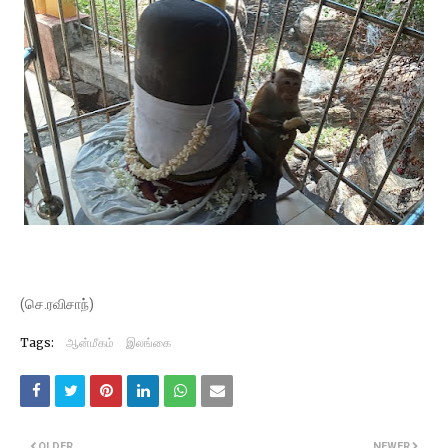
(செ.ரவிசாந்)
Tags:
ஆன்மீகம்
இலங்கை
OLDER
NEWER