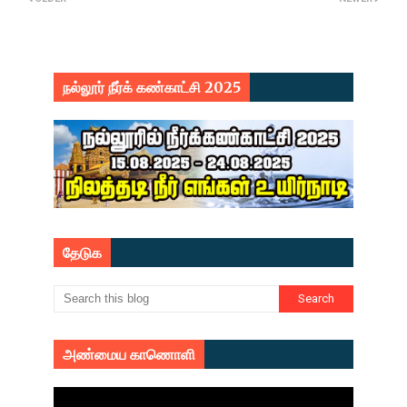
நல்லூர் நீர்க் கண்காட்சி 2025
தேடுக
அண்மைய காணொளி