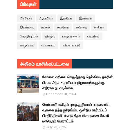
பிரிவுகள்
அரசியல்
ஆன்மீகம்
இந்தியா
இலங்கை
இலங்கை.
உலகம்
கட்டுரை
கவிதை
சினிமா
தொழிநுட்பம்
நிகழ்வு
யாழ்ப்பாணம்
வணிகம்
வாழ்வியல்
விவசாயம்
விளையாட்டு
அதிகம் வாசிக்கப்பட்டவை
சோலை வரியை செலுத்தாத நெல்லியடி நகரின்
பிரபல அரச - தனியார் நிறுவனங்களுக்கு
எதிராக நடவடிக்கை
December 31, 2024
செம்மணி மனிதப் புதைகுழியைப் பார்வையிட
வருகை தந்த ஐரோப்பிய ஒன்றிய உயர்மட்டப்
பிரதிநிதிகளிடம் சர்வதேச விசாரணை கோரி
மாபெரும் போராட்டம்
July 23, 2026