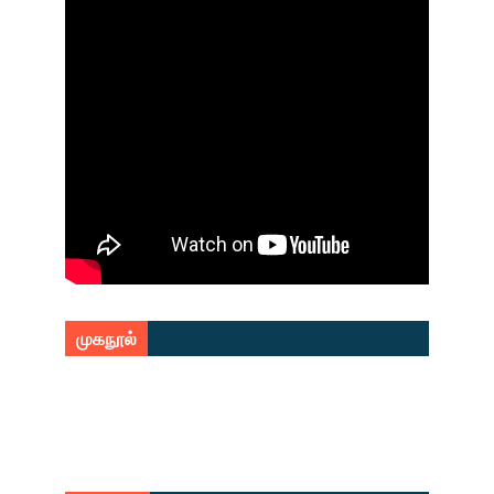
முகநூல்