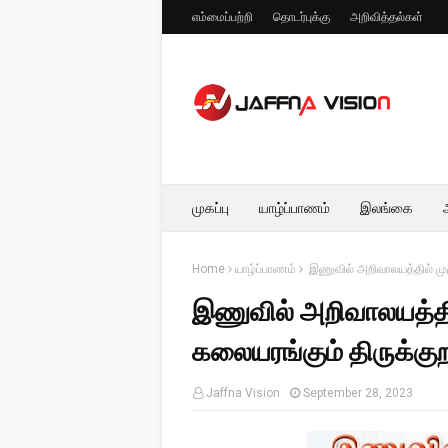
எம்மைப்பற்றி
தொடர்புக்கு
அறிவித்தல்கள்
முகப்பு
யாழ்ப்பாணம்
இலங்கை
Home
யாழ்ப்பாணம்
இணுவில் அறிவாலயத்தில் முழுந
இணுவில் அறிவாலயத்தில
கலையரங்கும் திருக்குறள
Jaffna Vision
September 28, 2023