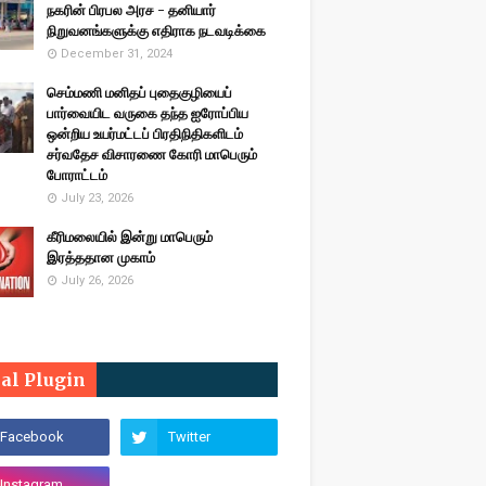
நகரின் பிரபல அரச - தனியார்
நிறுவனங்களுக்கு எதிராக நடவடிக்கை
December 31, 2024
செம்மணி மனிதப் புதைகுழியைப்
பார்வையிட வருகை தந்த ஐரோப்பிய
ஒன்றிய உயர்மட்டப் பிரதிநிதிகளிடம்
சர்வதேச விசாரணை கோரி மாபெரும்
போராட்டம்
July 23, 2026
கீரிமலையில் இன்று மாபெரும்
இரத்ததான முகாம்
July 26, 2026
ial Plugin