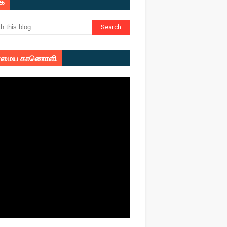
ுக
மைய காணொளி