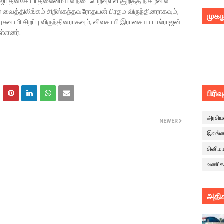
ஜா தனகோபி தலைமையில் நடைபெறவுள்ள குறித்த நிகழ்வில்
வைத்திலிங்கம் சிறீஸ்கந்தவரோதயன் பிரதம விருந்தினராகவும்,
முகந
ாரசுவாமி சிறப்பு விருந்தினராகவும், விவசாயி இராசையா பால்ராஜன்
கொள்ளவுள்ளனர்.
பிரிவ
அரசிய
NEWER
இலங்
சினிம
வணிக
அதிக