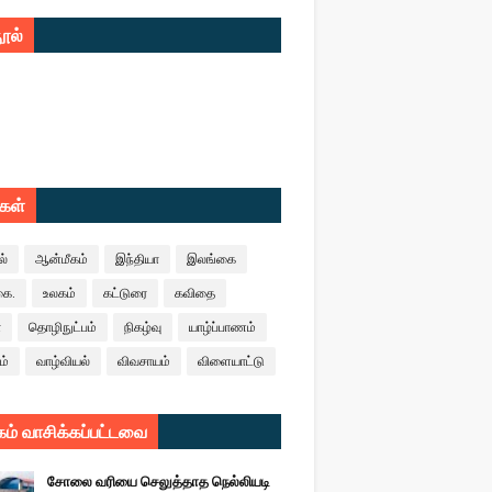
ூல்
ுகள்
ல்
ஆன்மீகம்
இந்தியா
இலங்கை
கை.
உலகம்
கட்டுரை
கவிதை
ா
தொழிநுட்பம்
நிகழ்வு
யாழ்ப்பாணம்
ம்
வாழ்வியல்
விவசாயம்
விளையாட்டு
ம் வாசிக்கப்பட்டவை
சோலை வரியை செலுத்தாத நெல்லியடி