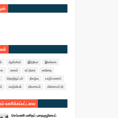
ூல்
ுகள்
ல்
ஆன்மீகம்
இந்தியா
இலங்கை
கை.
உலகம்
கட்டுரை
கவிதை
ா
தொழிநுட்பம்
நிகழ்வு
யாழ்ப்பாணம்
ம்
வாழ்வியல்
விவசாயம்
விளையாட்டு
ம் வாசிக்கப்பட்டவை
செம்மணி மனிதப் புதைகுழியைப்