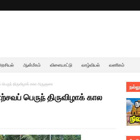
அரசியல்
ஆன்மீகம்
விளையாட்டு
வாழ்வியல்
வணிகம்
் பெருந் திருவிழாக் கால அருளுரை
நல்லூ
்சவப் பெருந் திருவிழாக் கால