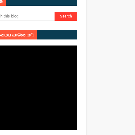
ுக
மைய காணொளி