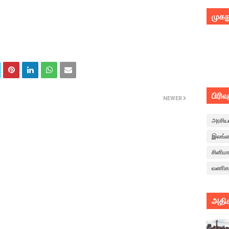
முகந
பிரிவ
NEWER
அரசிய
இலங்
சினிம
வணிக
அதிக