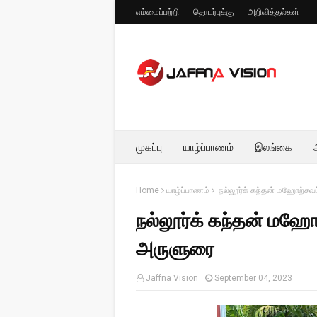
எம்மைப்பற்றி
தொடர்புக்கு
அறிவித்தல்கள்
முகப்பு
யாழ்ப்பாணம்
இலங்கை
Home
யாழ்ப்பாணம்
நல்லூர்க் கந்தன் மஹோற்சவப
நல்லூர்க் கந்தன் மஹோற
அருளுரை
Jaffna Vision
September 04, 2023