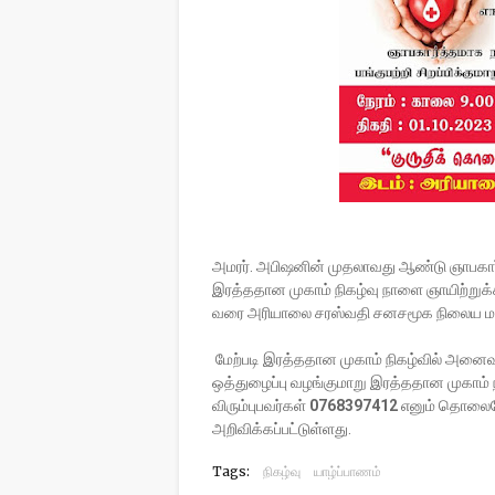
அமரர். அபிஷனின் முதலாவது ஆண்டு ஞாபகார்
இரத்ததான முகாம் நிகழ்வு நாளை ஞாயிற்ற
வரை அரியாலை சரஸ்வதி சனசமூக நிலைய மண
மேற்படி இரத்ததான முகாம் நிகழ்வில் அனை
ஒத்துழைப்பு வழங்குமாறு இரத்ததான முகாம் 
விரும்புபவர்கள்
0768397412
எனும் தொலைபே
அறிவிக்கப்பட்டுள்ளது.
Tags:
நிகழ்வு
யாழ்ப்பாணம்