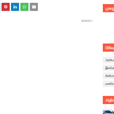
முகந
NEWER
பிரிவ
அரசிய
இலங்
சினிம
வணிக
அதிக