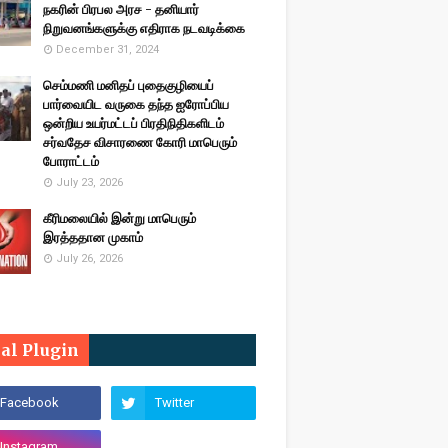
நகரின் பிரபல அரச - தனியார்
நிறுவனங்களுக்கு எதிராக நடவடிக்கை
December 31, 2024
செம்மணி மனிதப் புதைகுழியைப்
பார்வையிட வருகை தந்த ஐரோப்பிய
ஒன்றிய உயர்மட்டப் பிரதிநிதிகளிடம்
சர்வதேச விசாரணை கோரி மாபெரும்
போராட்டம்
July 23, 2026
கீரிமலையில் இன்று மாபெரும்
இரத்ததான முகாம்
July 26, 2026
ial Plugin