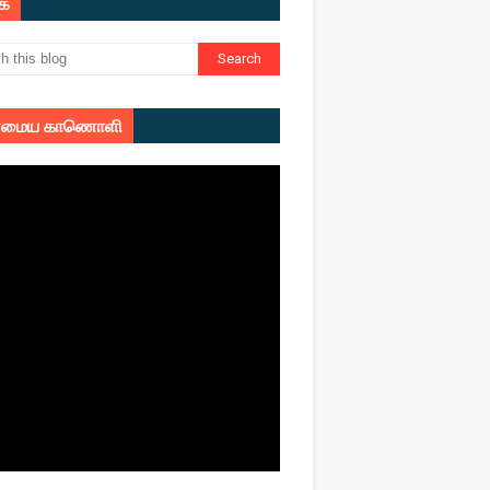
ுக
மைய காணொளி