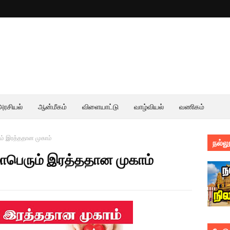
அரசியல்
ஆன்மீகம்
விளையாட்டு
வாழ்வியல்
வணிகம்
ம் இரத்ததான முகாம்
நல்லூ
ாபெரும் இரத்ததான முகாம்