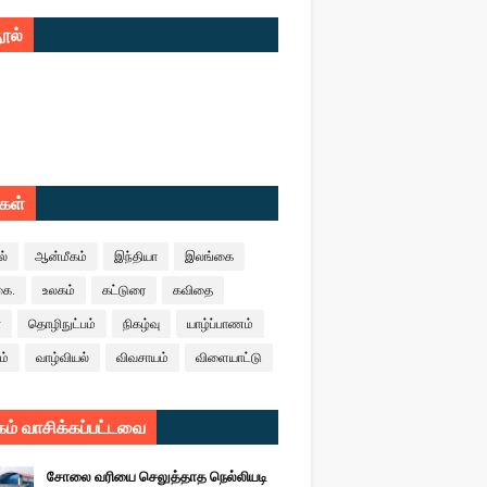
ூல்
ுகள்
ல்
ஆன்மீகம்
இந்தியா
இலங்கை
கை.
உலகம்
கட்டுரை
கவிதை
ா
தொழிநுட்பம்
நிகழ்வு
யாழ்ப்பாணம்
ம்
வாழ்வியல்
விவசாயம்
விளையாட்டு
ம் வாசிக்கப்பட்டவை
சோலை வரியை செலுத்தாத நெல்லியடி