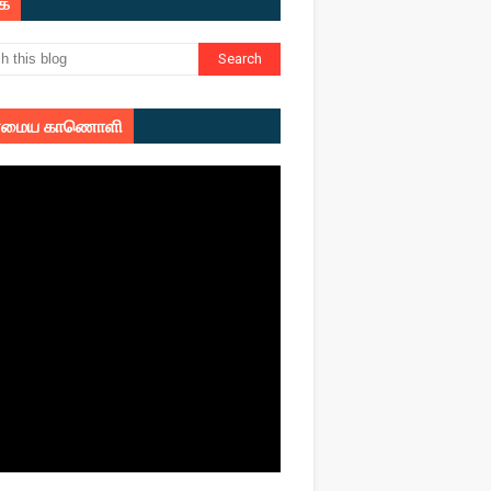
ுக
மைய காணொளி