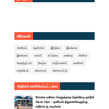
பிரிவுகள்
அரசியல்
ஆன்மீகம்
இந்தியா
இலங்கை
இலங்கை.
உலகம்
கட்டுரை
கவிதை
சினிமா
தொழிநுட்பம்
நிகழ்வு
யாழ்ப்பாணம்
வணிகம்
வாழ்வியல்
விவசாயம்
விளையாட்டு
அதிகம் வாசிக்கப்பட்டவை
சோலை வரியை செலுத்தாத நெல்லியடி நகரின்
பிரபல அரச - தனியார் நிறுவனங்களுக்கு
எதிராக நடவடிக்கை