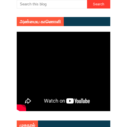
அண்மைய காணொளி
முகநூல்