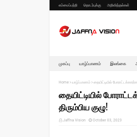
எம்மைப்பற்றி
தொடர்புக்கு
அறிவித்தல்கள்
முகப்பு
யாழ்ப்பாணம்
இலங்கை
Home
யாழ்ப்பாணம்
தையிட்டியில் போராட்டக்காரர்கள
தையிட்டியில் போராட்டக்
திரும்பிய குழு!
Jaffna Vision
October 03, 2023