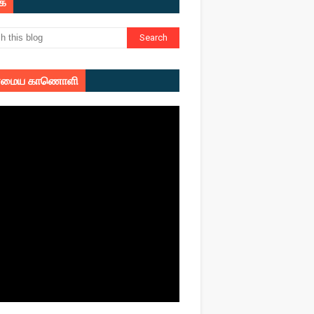
ுக
மைய காணொளி