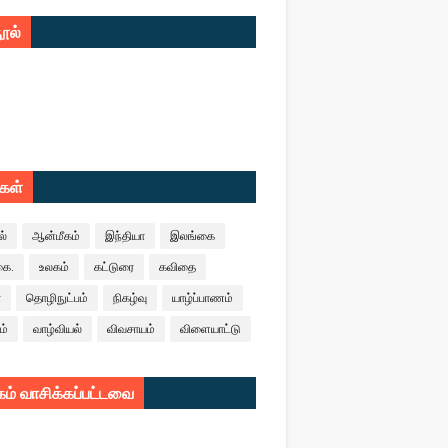
ூல்
ுகள்
ல்
ஆன்மீகம்
இந்தியா
இலங்கை
கை.
உலகம்
கட்டுரை
கவிதை
ா
தொழிநுட்பம்
நிகழ்வு
யாழ்ப்பாணம்
ம்
வாழ்வியல்
விவசாயம்
விளையாட்டு
ம் வாசிக்கப்பட்டவை