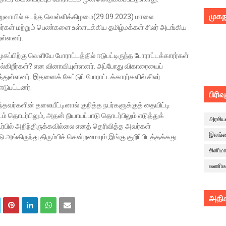
முகந
் தறுவாயில் கடந்த வெள்ளிக்கிழமை(29.09.2023) மாலை
்கள் மற்றும் பெண்களை உள்ளடக்கிய தமிழ்மக்கள் சிலர் அடங்கிய
ள்ளனர்.
்பிற்கு வெளியே போராட்டத்தில் ஈடுபட்டிருந்த போராட்டக்காரர்கள்
கிறீர்கள்? என வினாவியுள்ளனர். அப்போது விகாரையைப்
துள்ளனர். இதனைக் கேட்டுப் போராட்டக்காரர்களில் சிலர்
டுபட்டனர்.
பிரிவ
்தவர்களின் தலையீட்டினால் குறித்த நபர்களுக்குத் தையிட்டி
 தொடர்பிலும், அதன் நியாயப்பாடு தொடர்பிலும் எடுத்துக்
அரசிய
்பில் அறிந்திருக்கவில்லை எனத் தெரிவித்த அவர்கள்
இலங்
்டு அங்கிருந்து திரும்பிச் சென்றமையும் இங்கு குறிப்பிடத்தக்கது.
சினிம
வணிக
அதிக