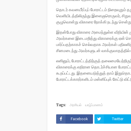
தொடர் கவனயீர்ப்புப் போராட்டம் நிறைவுறும
வெளியிடத்திலிருந்து இளைஞரொருவர், சிறுவர
குழுவொன்று விகாரை நோக்கி நடந்து சென்று
இதன்போது விகாரை அமைந்துள்ள வீதியின் முகப
அவர்களை இடைமறித்து விகாரைக்கு ஏன் செல்
பார்ப்பதற்காகச் செல்வதாக அவர்கள் பதிலளித்
சினமடைந்து அவர்களுடன் வாக்குவாதத்தில் ஈ
எனினும், போராட்டத்திற்குத் தலைமையேற்றிருந
விகாரைக்கு எதிரான தொடர்ச்சியான போராட்டம்
கூறப்பட்டது. இதனையடுத்துத் தாம் இதுதொடர
போராட்டக்காரர்களிடம் மன்னிப்புக் கேட்டு விட
Tags:
அரசியல்
யாழ்ப்பாணம்
Facebook
Twitter