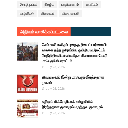
தொழிநுட்பம்
நிகழ்வு
யாழ்ப்பாணம்
வணிகம்
வாழ்வியல்
விவசாயம்
விளையாட்டு
அதிகம் வாசிக்கப்பட்டவை
செம்மணி மனிதப் புதைகுழியைப் பார்வையிட
வருகை தந்த ஐரோப்பிய ஒன்றிய உயர்மட்டப்
பிரதிநிதிகளிடம் சர்வதேச விசாரணை கோரி
மாபெரும் போராட்டம்
July 23, 2026
கீரிமலையில் இன்று மாபெரும் இரத்ததான
முகாம்
July 26, 2026
சுழிபுரம் விக்ரோறியாக் கல்லூரியில்
இரத்ததான முகாமும் மருத்துவ முகாமும்
July 23, 2026