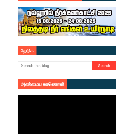
தேடுக
அண்மைய காணொளி