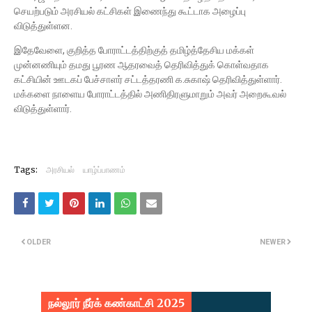
செயற்படும் அரசியல் கட்சிகள் இணைந்து கூட்டாக அழைப்பு
விடுத்துள்ளன.
இதேவேளை, குறித்த போராட்டத்திற்குத் தமிழ்த்தேசிய மக்கள்
முன்னணியும் தமது பூரண ஆதரவைத் தெரிவித்துக் கொள்வதாக
கட்சியின் ஊடகப் பேச்சாளர் சட்டத்தரணி க.சுகாஷ் தெரிவித்துள்ளார்.
மக்களை நாளைய போராட்டத்தில் அணிதிரளுமாறும் அவர் அறைகூவல்
விடுத்துள்ளார்.
Tags:
அரசியல்
யாழ்ப்பாணம்
OLDER
NEWER
நல்லூர் நீர்க் கண்காட்சி 2025