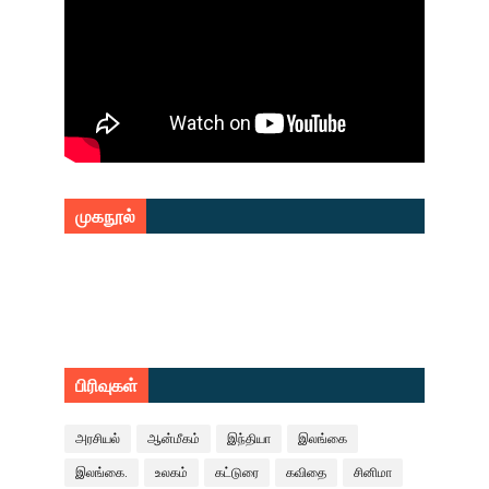
முகநூல்
பிரிவுகள்
அரசியல்
ஆன்மீகம்
இந்தியா
இலங்கை
இலங்கை.
உலகம்
கட்டுரை
கவிதை
சினிமா