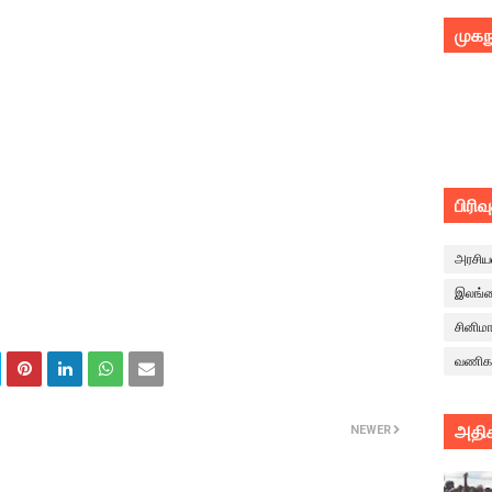
முகந
பிரிவ
அரசிய
இலங்
சினிம
வணிக
அதிக
NEWER