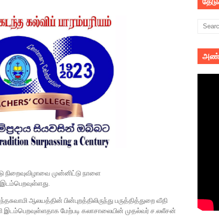
தேட
அண்
டு நிறைவுவிழாவை முன்னிட்டு நாளை
இடம்பெறவுள்ளது.
சுவாமி ஆலயத்தின் பின்புறத்திலிருந்து பருத்தித்துறை வீதி
இடம்பெறவுள்ளதாக மேற்படி கலாசாலையின் முதல்வர் ச.லலீசன்