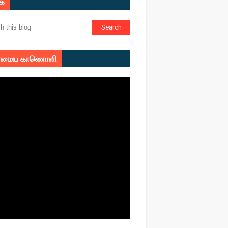
ுக
மைய காணொளி