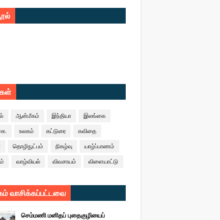
ூல்
ுகள்
ல்
ஆன்மீகம்
இந்தியா
இலங்கை
கை.
உலகம்
கட்டுரை
கவிதை
ா
தொழிநுட்பம்
நிகழ்வு
யாழ்ப்பாணம்
ம்
வாழ்வியல்
விவசாயம்
விளையாட்டு
ம் வாசிக்கப்பட்டவை
செம்மணி மனிதப் புதைகுழியைப்