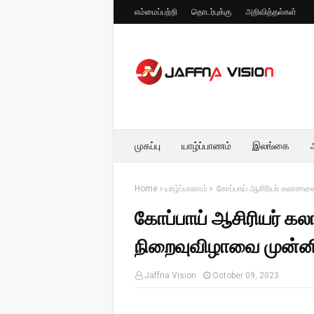
எம்மைப்பற்றி
தொடர்புக்கு
அறிவித்தல்கள்
முகப்பு
யாழ்ப்பாணம்
இலங்கை
Home
யாழ்ப்பாணம்
கோப்பாய் ஆசிரியர் கலாசால
கோப்பாய் ஆசிரியர் க
நிறைவுவிழாவை முன்ன
Jaffna Vision
October 09, 2023