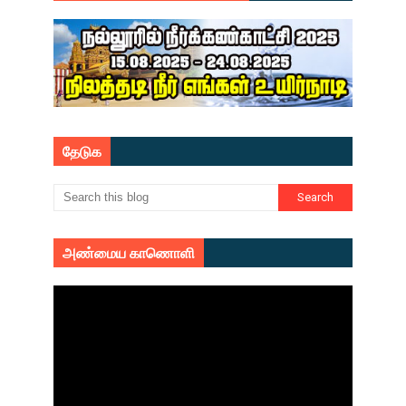
தேடுக
அண்மைய காணொளி