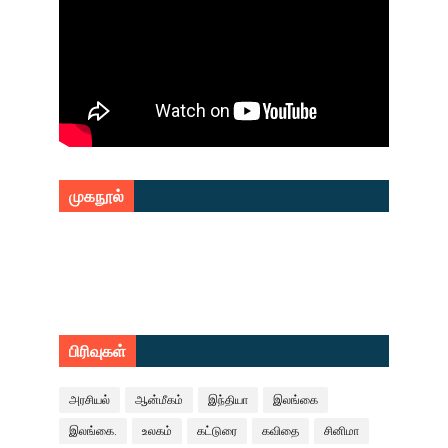
முகநூல்
பிரிவுகள்
அரசியல்
ஆன்மீகம்
இந்தியா
இலங்கை
இலங்கை.
உலகம்
கட்டுரை
கவிதை
சினிமா