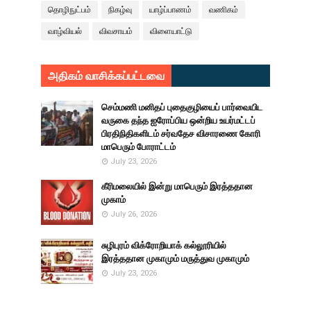
தொழிநுட்பம்
நிகழ்வு
யாழ்ப்பாணம்
வணிகம்
வாழ்வியல்
விவசாயம்
விளையாட்டு
அதிகம் வாசிக்கப்பட்டவை
செம்மணி மனிதப் புதைகுழியைப் பார்வையிட
வருகை தந்த ஐரோப்பிய ஒன்றிய உயர்மட்டப்
பிரதிநிதிகளிடம் சர்வதேச விசாரணை கோரி
மாபெரும் போராட்டம்
July 23, 2026
கீரிமலையில் இன்று மாபெரும் இரத்ததான
முகாம்
July 26, 2026
சுழிபுரம் விக்ரோறியாக் கல்லூரியில்
இரத்ததான முகாமும் மருத்துவ முகாமும்
July 23, 2026